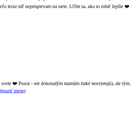
o teraz nič neprispievam na siete. Učím sa, ako to robiť lepšie ❤️
svete ❤️ Pozor - nie dokonalým mamám (také neexistujú), ale tým,
braziť menej