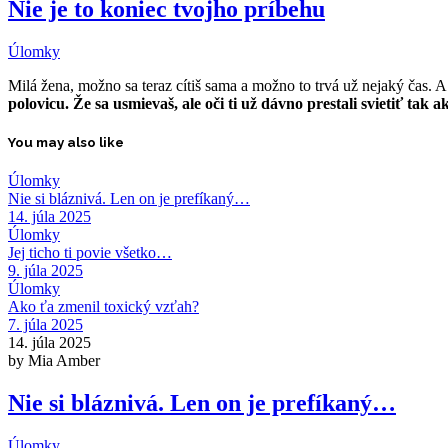
Nie je to koniec tvojho príbehu
Úlomky
Milá žena, možno sa teraz cítiš sama a možno to trvá už nejaký čas. A 
polovicu. Že sa usmievaš, ale oči ti už dávno prestali svietiť tak a
You may also like
Úlomky
Nie si bláznivá. Len on je prefíkaný…
14. júla 2025
Úlomky
Jej ticho ti povie všetko…
9. júla 2025
Úlomky
Ako ťa zmenil toxický vzťah?
7. júla 2025
14. júla 2025
by Mia Amber
Nie si bláznivá. Len on je prefíkaný…
Úlomky