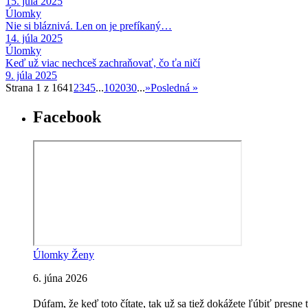
15. júla 2025
Úlomky
Nie si bláznivá. Len on je prefíkaný…
14. júla 2025
Úlomky
Keď už viac nechceš zachraňovať, čo ťa ničí
9. júla 2025
Strana 1 z 164
1
2
3
4
5
...
10
20
30
...
»
Posledná »
Facebook
Úlomky Ženy
6. júna 2026
Dúfam, že keď toto čítate, tak už sa tiež dokážete ľúbiť presne