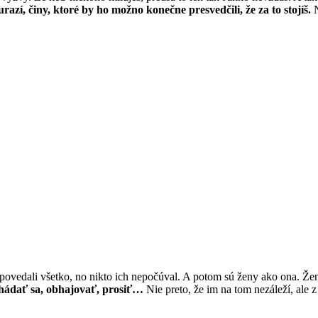
urazí, činy, ktoré by ho možno konečne presvedčili, že za to stojíš.
N
 povedali všetko, no nikto ich nepočúval. A potom sú ženy ako ona. Žen
 hádať sa, obhajovať, prosiť…
Nie preto, že im na tom nezáleží, ale 