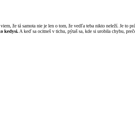
viem, že tá samota nie je len o tom, že vedľa teba nikto neleží. Je to p
ko kedysi.
A keď sa ocitneš v tichu, pýtaš sa, kde si urobila chybu, preč