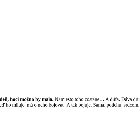
deň, hoci možno by mala.
Namiesto toho zostane… A dúfa. Dáva druhú
 ho miluje, má o neho bojovať. A tak bojuje. Sama, potichu, srdcom, k