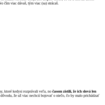
o čím viac dávaš, tým viac (sa) strácaš.
y, ktoré kedysi rozprávali veľa, no
časom zistili, že ich slová len
z dôvodu, že už viac nechcú bojovať o niečo, čo by malo prichádzať