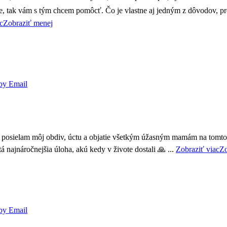
e, tak vám s tým chcem pomôcť. Čo je vlastne aj jedným z dôvodov, preč
c
Zobraziť menej
by Email
 posielam môj obdiv, úctu a objatie všetkým úžasným mamám na tomto 
tá najnáročnejšia úloha, akú kedy v živote dostali 🙏
...
Zobraziť viac
Zo
by Email