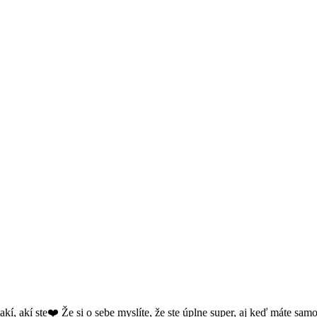
 takí, akí ste❤️ Že si o sebe myslíte, že ste úplne super, aj keď máte s