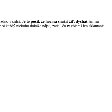
rázdno v srdci.
Je to pocit, že hoci sa snažíš žiť, dýchaš len na
o si každý niekoho dokáže nájsť, zatiaľ čo ty zbieraš len sklamania.