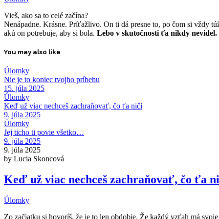
Vieš, ako sa to celé začína?
Nenápadne. Krásne. Príťažlivo. On ti dá presne to, po čom si vždy túž
akú on potrebuje, aby si bola.
Lebo v skutočnosti ťa nikdy nevidel
You may also like
Úlomky
Nie je to koniec tvojho príbehu
15. júla 2025
Úlomky
Keď už viac nechceš zachraňovať, čo ťa ničí
9. júla 2025
Úlomky
Jej ticho ti povie všetko…
9. júla 2025
9. júla 2025
by Lucia Skoncová
Keď už viac nechceš zachraňovať, čo ťa ni
Úlomky
Zo začiatku si hovoríš, že je to len obdobie. Že každý vzťah má svoje