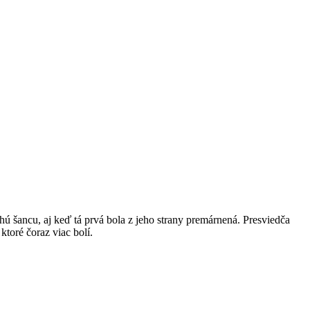
 šancu, aj keď tá prvá bola z jeho strany premárnená. Presviedča
toré čoraz viac bolí.