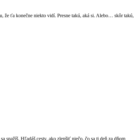
u, že ťa konečne niekto vidí. Presne takú, aká si. Alebo… skôr takú,
sa snažíš. Hľadáš cesty, ako zlepšiť niečo, čo sa ti deň za dňom