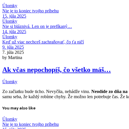
Úlomky
Nie je to koniec tvojho príbehu
15. júla 2025
Úlomky
Nie si bláznivá. Len on je prefíkaný…
14. júla 2025
Úlomky
Keď už viac nechceš zachraňovať, čo ťa ničí
9. júla 2025
7. júla 2025
by Martina
Ak včas nepochopíš, čo všetko máš…
Úlomky
Zo začiatku bude ticho. Nevyčíta, nehádže vinu.
Neodíde zo dňa na 
samu seba, že každý robíme chyby. Že možno len potrebuje čas. Že keď
You may also like
Úlomky
Nie je to koniec tvojho príbehu