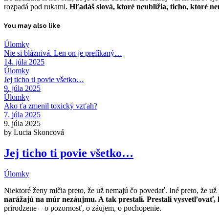
rozpadá pod rukami.
Hľadáš slová, ktoré neublížia, ticho, ktoré ne
You may also like
Úlomky
Nie si bláznivá. Len on je prefíkaný…
14. júla 2025
Úlomky
Jej ticho ti povie všetko…
9. júla 2025
Úlomky
Ako ťa zmenil toxický vzťah?
7. júla 2025
9. júla 2025
by Lucia Skoncová
Jej ticho ti povie všetko…
Úlomky
Niektoré ženy mlčia preto, že už nemajú čo povedať. Iné preto, že už
narážajú na múr nezáujmu. A tak prestali. Prestali vysvetľovať,
prirodzene – o pozornosť, o záujem, o pochopenie.