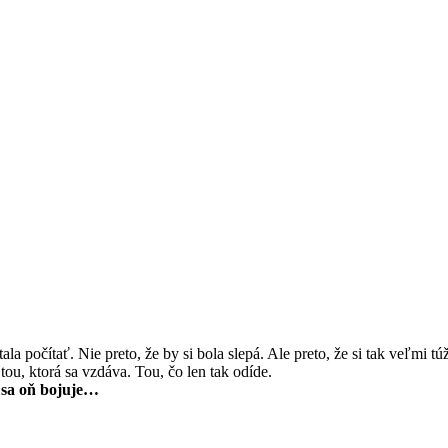
ala počítať. Nie preto, že by si bola slepá. Ale preto, že si tak veľmi tú
tou, ktorá sa vzdáva. Tou, čo len tak odíde.
ď sa oň bojuje…