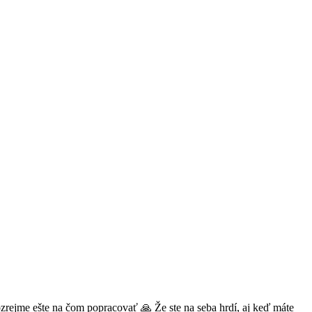
amozrejme ešte na čom popracovať 🙏 Že ste na seba hrdí, aj keď máte