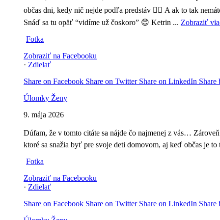
občas dni, kedy nič nejde podľa predstáv 🤷‍♀️
A ak to tak nemát
Snáď sa tu opäť “vidíme už čoskoro” 😊
Ketrin
...
Zobraziť via
Fotka
Zobraziť na Facebooku
·
Zdielať
Share on Facebook
Share on Twitter
Share on LinkedIn
Share 
Úlomky Ženy
9. mája 2026
Dúfam, že v tomto citáte sa nájde čo najmenej z vás… Zároveň
ktoré sa snažia byť pre svoje deti domovom, aj keď občas je to 
Fotka
Zobraziť na Facebooku
·
Zdielať
Share on Facebook
Share on Twitter
Share on LinkedIn
Share 