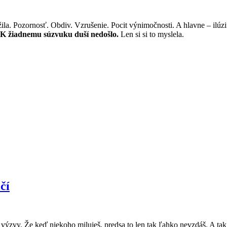
ila. Pozornosť. Obdiv. Vzrušenie. Pocit výnimočnosti. A hlavne – ilúzi
. K žiadnemu súzvuku duší nedošlo.
Len si si to myslela.
čí
 výzvy. Že keď niekoho miluješ, predsa to len tak ľahko nevzdáš. A tak 