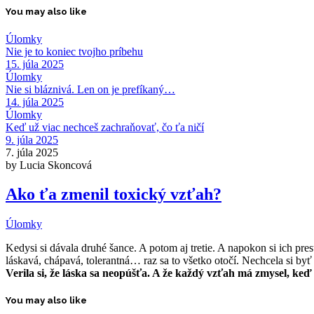
You may also like
Úlomky
Nie je to koniec tvojho príbehu
15. júla 2025
Úlomky
Nie si bláznivá. Len on je prefíkaný…
14. júla 2025
Úlomky
Keď už viac nechceš zachraňovať, čo ťa ničí
9. júla 2025
7. júla 2025
by Lucia Skoncová
Ako ťa zmenil toxický vzťah?
Úlomky
Kedysi si dávala druhé šance. A potom aj tretie. A napokon si ich prest
láskavá, chápavá, tolerantná… raz sa to všetko otočí. Nechcela si byť 
Verila si, že láska sa neopúšťa. A že každý vzťah má zmysel, ke
You may also like