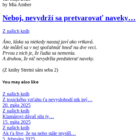
by Mia Amber
Neboj, nevydrží sa pretvarovať naveky…
Z našich kníh
Áno, láska sa niekedy naozaj javí ako vrtkavá.
Ale môžeš sa v nej spoľahnúť hneď na dve veci.
Prvou z nich je, že ľudia sa nemenia.
A druhou, že nič nevydržia predstierať naveky.
(Z knihy Stretni sám seba 2)
You may also like
Z našich kníh
Z toxického vzťahu ťa nevyslobodí nik iný…
20. mája 2025
Z našich kníh
Klamárovi dávaš silu ty…
15. mája 2025
Z našich kníh
Ak ťa štve, že na neho stále myslíš…
5. februára 2025