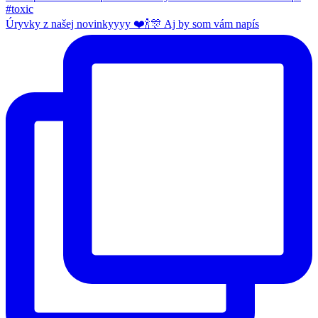
Úryvky z našej novinkyyyy ❤️🍾🎊 Aj by som vám napís