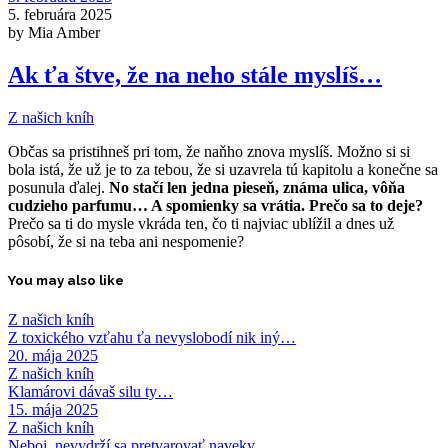
5. februára 2025
by Mia Amber
Ak ťa štve, že na neho stále myslíš…
Z našich kníh
Občas sa pristihneš pri tom, že naňho znova myslíš. Možno si si
bola istá, že už je to za tebou, že si uzavrela tú kapitolu a konečne sa
posunula ďalej.
No stačí len jedna pieseň, známa ulica, vôňa
cudzieho parfumu… A spomienky sa vrátia. Prečo sa to deje?
Prečo sa ti do mysle vkráda ten, čo ti najviac ublížil a dnes už
pôsobí, že si na teba ani nespomenie?
You may also like
Z našich kníh
Z toxického vzťahu ťa nevyslobodí nik iný…
20. mája 2025
Z našich kníh
Klamárovi dávaš silu ty…
15. mája 2025
Z našich kníh
Neboj, nevydrží sa pretvarovať naveky…