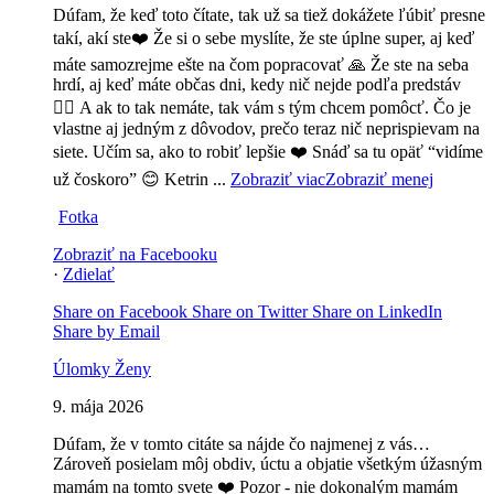
Dúfam, že keď toto čítate, tak už sa tiež dokážete ľúbiť presne
takí, akí ste❤️ Že si o sebe myslíte, že ste úplne super, aj keď
máte samozrejme ešte na čom popracovať 🙏 Že ste na seba
hrdí, aj keď máte občas dni, kedy nič nejde podľa predstáv
🤷‍♀️
A ak to tak nemáte, tak vám s tým chcem pomôcť. Čo je
vlastne aj jedným z dôvodov, prečo teraz nič neprispievam na
siete. Učím sa, ako to robiť lepšie ❤️ Snáď sa tu opäť “vidíme
už čoskoro” 😊
Ketrin
...
Zobraziť viac
Zobraziť menej
Fotka
Zobraziť na Facebooku
·
Zdielať
Share on Facebook
Share on Twitter
Share on LinkedIn
Share by Email
Úlomky Ženy
9. mája 2026
Dúfam, že v tomto citáte sa nájde čo najmenej z vás…
Zároveň posielam môj obdiv, úctu a objatie všetkým úžasným
mamám na tomto svete ❤️ Pozor - nie dokonalým mamám