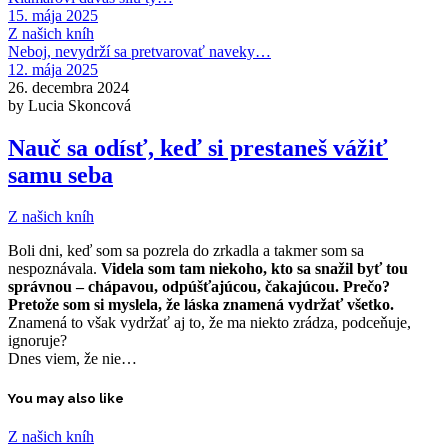
15. mája 2025
Z našich kníh
Neboj, nevydrží sa pretvarovať naveky…
12. mája 2025
26. decembra 2024
by Lucia Skoncová
Nauč sa odísť, keď si prestaneš vážiť
samu seba
Z našich kníh
Boli dni, keď som sa pozrela do zrkadla a takmer som sa
nespoznávala.
Videla som tam niekoho, kto sa snažil byť tou
správnou – chápavou, odpúšťajúcou, čakajúcou. Prečo?
Pretože som si myslela, že láska znamená vydržať všetko.
Znamená to však vydržať aj to, že ma niekto zrádza, podceňuje,
ignoruje?
Dnes viem, že nie…
You may also like
Z našich kníh