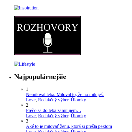
Najpopulárnejšie
1
Nemiloval teba. Miloval to, že ho miluješ.
Love
,
Redakčný výber
,
Úlomky
2
Prečo sa do teba zamilujem…
Love
,
Redakčný výber
,
Úlomky
3
Aké to je milovať ženu, ktorá si prešla peklom
Love
,
Redakčný výber
,
Úlomky