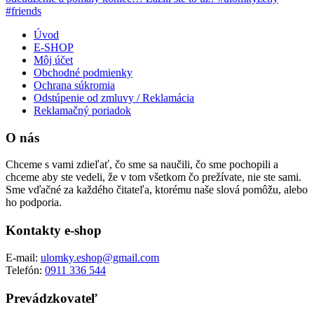
Úvod
E-SHOP
Môj účet
Obchodné podmienky
Ochrana súkromia
Odstúpenie od zmluvy / Reklamácia
Reklamačný poriadok
O nás
Chceme s vami zdieľať, čo sme sa naučili, čo sme pochopili a
chceme aby ste vedeli, že v tom všetkom čo prežívate, nie ste sami.
Sme vďačné za každého čitateľa, ktorému naše slová pomôžu, alebo
ho podporia.
Kontakty e-shop
E-mail:
ulomky.eshop@gmail.com
Telefón:
0911 336 544
Prevádzkovateľ