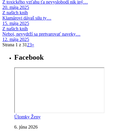
Z toxického vzťahu ťa nevyslobodí nik iný…
20. mája 2025
Z našich kníh
Klamárovi dávaš silu ty…
15. mája 2025
Z našich kníh
Neboj, nevydrží sa pretvarovať naveky…
12. mája 2025
Strana 1 z 3
1
2
3
»
Facebook
Úlomky Ženy
6. júna 2026