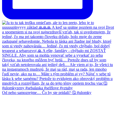
Od neho samozrejme… Čo by ste pridali? 🤔 #ulomky