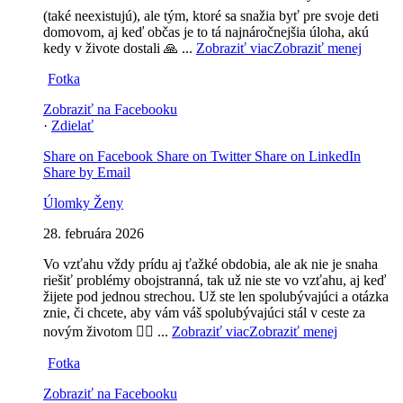
(také neexistujú), ale tým, ktoré sa snažia byť pre svoje deti
domovom, aj keď občas je to tá najnáročnejšia úloha, akú
kedy v živote dostali 🙏
...
Zobraziť viac
Zobraziť menej
Fotka
Zobraziť na Facebooku
·
Zdielať
Share on Facebook
Share on Twitter
Share on LinkedIn
Share by Email
Úlomky Ženy
28. februára 2026
Vo vzťahu vždy prídu aj ťažké obdobia, ale ak nie je snaha
riešiť problémy obojstranná, tak už nie ste vo vzťahu, aj keď
žijete pod jednou strechou. Už ste len spolubývajúci a otázka
znie, či chcete, aby vám váš spolubývajúci stál v ceste za
novým životom 🤷‍♀️
...
Zobraziť viac
Zobraziť menej
Fotka
Zobraziť na Facebooku