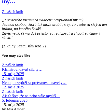
iný…
Z našich kníh
„Z toxického vzťahu ťa skutočne nevyslobodí nik iný.
Jedinou osobou, ktorá tak môže urobiť, si ty. To v tebe sa skrýva ten
hrdina, na ktorého čakáš.
Závisí však, či mu dáš priestor sa realizovať a chopiť sa činov i
slova.“
(Z knihy Stretni sám seba 2)
You may also like
Z našich kníh
Klamárovi dávaš silu ty…
15. mája 2025
Z našich kníh
Neboj, nevydrží sa pretvarovať naveky…
12. mája 2025
Z našich kníh
Ak ťa štve, že na neho stále myslíš…
5. februára 2025
15. mája 2025
by Mia Amber