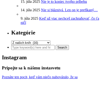
15. júla 2025
Nie je to koniec tvojho príbehu
14. júla 2025
Nie si bláznivá. Len on je prefíkaný…
9. júla 2025
Keď už viac nechceš zachraňovať, čo ťa
ničí
Kategórie
Instagram
Pripojte sa k nášmu instasvetu
Poznáte ten pocit, keď vám niečo nahováralo, že sa