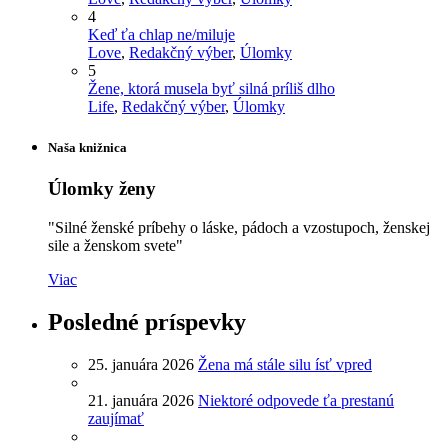
4
Keď ťa chlap ne/miluje
Love
,
Redakčný výber
,
Úlomky
5
Žene, ktorá musela byť silná príliš dlho
Life
,
Redakčný výber
,
Úlomky
Naša knižnica
Úlomky ženy
"Silné ženské príbehy o láske, pádoch a vzostupoch, ženskej
sile a ženskom svete"
Viac
Posledné príspevky
25. januára 2026
Žena má stále silu ísť vpred
21. januára 2026
Niektoré odpovede ťa prestanú
zaujímať