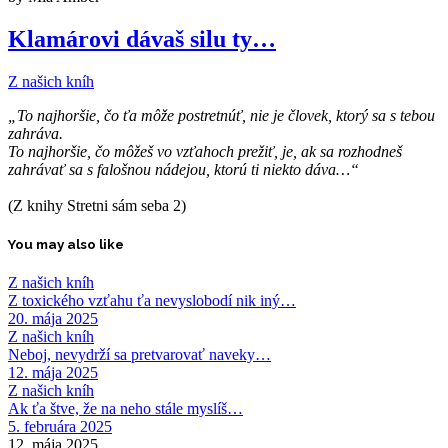
Klamárovi dávaš silu ty…
Z našich kníh
„To najhoršie, čo ťa môže postretnúť, nie je človek, ktorý sa s tebou
zahráva.
To najhoršie, čo môžeš vo vzťahoch prežiť, je, ak sa rozhodneš
zahrávať sa s falošnou nádejou, ktorú ti niekto dáva…“
(Z knihy Stretni sám seba 2)
You may also like
Z našich kníh
Z toxického vzťahu ťa nevyslobodí nik iný…
20. mája 2025
Z našich kníh
Neboj, nevydrží sa pretvarovať naveky…
12. mája 2025
Z našich kníh
Ak ťa štve, že na neho stále myslíš…
5. februára 2025
12. mája 2025