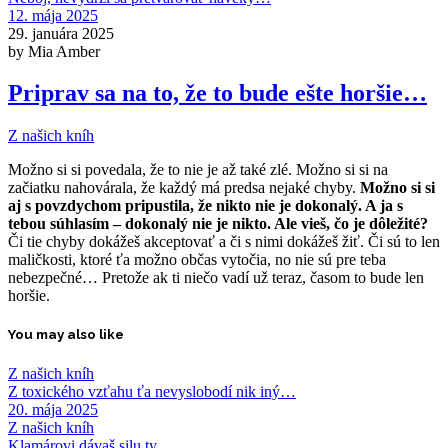
12. mája 2025
29. januára 2025
by Mia Amber
Priprav sa na to, že to bude ešte horšie…
Z našich kníh
Možno si si povedala, že to nie je až také zlé. Možno si si na
začiatku nahovárala, že každý má predsa nejaké chyby.
Možno si si
aj s povzdychom pripustila, že nikto nie je dokonalý. A ja s
tebou súhlasím – dokonalý nie je nikto. Ale vieš, čo je dôležité?
Či tie chyby dokážeš akceptovať a či s nimi dokážeš žiť. Či sú to len
maličkosti, ktoré ťa možno občas vytočia, no nie sú pre teba
nebezpečné… Pretože ak ti niečo vadí už teraz, časom to bude len
horšie.
You may also like
Z našich kníh
Z toxického vzťahu ťa nevyslobodí nik iný…
20. mája 2025
Z našich kníh
Klamárovi dávaš silu ty…