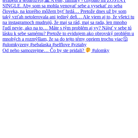
Od neho samozrejme… Čo by ste pridali?
#ulomky