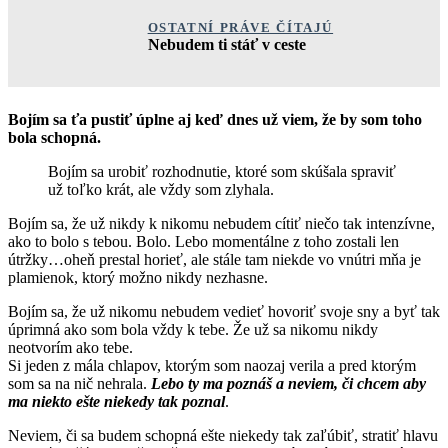
OSTATNÍ PRÁVE ČÍTAJÚ
Nebudem ti stáť v ceste
Bojím sa ťa pustiť úplne aj keď dnes už viem, že by som toho
bola schopná.
Bojím sa urobiť rozhodnutie, ktoré som skúšala spraviť
už toľko krát, ale vždy som zlyhala.
Bojím sa, že už nikdy k nikomu nebudem cítiť niečo tak intenzívne,
ako to bolo s tebou. Bolo. Lebo momentálne z toho zostali len
útržky…oheň prestal horieť, ale stále tam niekde vo vnútri mňa je
plamienok, ktorý možno nikdy nezhasne.
Bojím sa, že už nikomu nebudem vedieť hovoriť svoje sny a byť tak
úprimná ako som bola vždy k tebe. Že už sa nikomu nikdy
neotvorím ako tebe.
Si jeden z mála chlapov, ktorým som naozaj verila a pred ktorým
som sa na nič nehrala.
Lebo ty ma poznáš a neviem, či chcem aby
ma niekto ešte niekedy tak poznal
.
Neviem, či sa budem schopná ešte niekedy tak zaľúbiť, stratiť hlavu