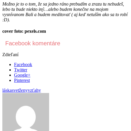
Možno je to o tom, že sa jedno ráno prebudím a zrazu tu nebudeš,
lebo tu bude niekto iný…alebo budem konečne na mojom
vysnívanom Bali a budem meditovať ( aj keď netuším ako sa to robí
:D).
cover foto: pexels.com
Facebook komentáre
Zdieľaní
Facebook
Twitter
Google+
Pinterest
láska
svetženy
vzťahy