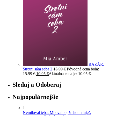
BAZÁR:
Stretni sám seba 2
15.99
€
Pôvodná cena bola:
15.99 €.
10.95
€
Aktuálna cena je: 10.95 €.
Sleduj a Odoberaj
Najpopulárnejšie
1
Nemiloval teba. Miloval to, že ho miluješ.