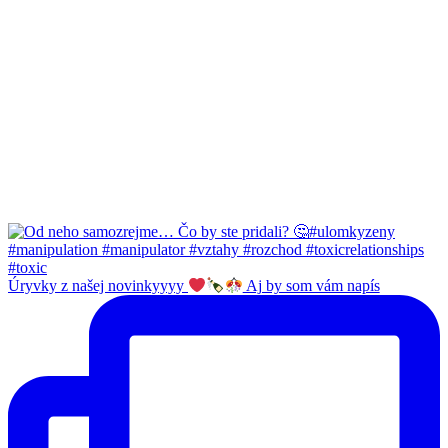
Úryvky z našej novinkyyyy
Aj by som vám napís