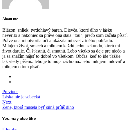
About me
Blázon, snílek, tvrdohlavý baran. Dievča, ktoré dlho v lásku
neverilo a nakoniec sa práve ona stala "tou", prečo som začala písať.
Práve ona mi otvorila oči a ukázala mi svet z iného pohľadu.
Milujem život, smiech a milujem každú jednu sekundu, ktorú mi
život daruje. Či šťastnú, či smutnú. Lebo všetko sa deje pre niečo a
ja sa snažím nájsť to dobré vo všetkom. Občas, keď to ide ťažšie,
tak vtedy píšem...lebo je to moja záchrana.. lebo milujem milovať a
milujem o tom písať.
Previous
Láska nie je sebecká
Next
Žene, ktorá musela byť silná príliš dlho
You may also like
Úlomky