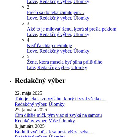
Love
,
Redakčný výber
,
Úlomky
2
Prečo sa do teba zamilujem…
Love
,
Redakčný výber
,
Úlomky
3
Aké to je milovať ženu, ktorá si prešla peklom
Love
,
Redakčný výber
,
Úlomky
4
Keď ťa chlap ne/miluje
Love
,
Redakčný výber
,
Úlomky
5
Žene, ktorá musela byť silná príliš dlho
Life
,
Redakčný výber
,
Úlomky
Redakčný výber
22. mája 2025
Toto je lekcia zo vzťahu, ktorý ti vzal všetko…
Redakčný výber
,
Úlomky
25. januára 2025
Čím dlhšie mlčí, tým viac si zvyká na samotu
Redakčný výber
,
Vaše Úlomky
8. januára 2025
Budú ti vyčítať, ak sa postavíš za seba…