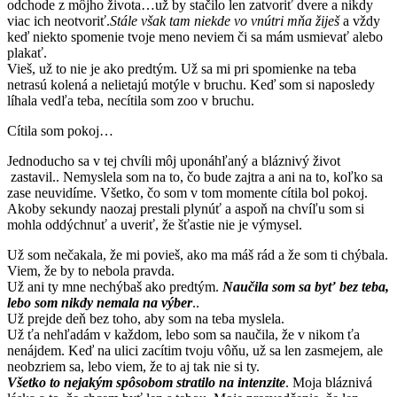
odchode z môjho života…už by stačilo len zatvoriť dvere a nikdy
viac ich neotvoriť.
Stále však tam niekde vo vnútri mňa žiješ
a vždy
keď niekto spomenie tvoje meno neviem či sa mám usmievať alebo
plakať.
Vieš, už to nie je ako predtým. Už sa mi pri spomienke na teba
netrasú kolená a nelietajú motýle v bruchu. Keď som si naposledy
líhala vedľa teba, necítila som zoo v bruchu.
Cítila som pokoj…
Jednoducho sa v tej chvíli môj uponáhľaný a bláznivý život
zastavil.. Nemyslela som na to, čo bude zajtra a ani na to, koľko sa
zase neuvidíme. Všetko, čo som v tom momente cítila bol pokoj.
Akoby sekundy naozaj prestali plynúť a aspoň na chvíľu som si
mohla oddýchnuť a uveriť, že šťastie nie je výmysel.
Už som nečakala, že mi povieš, ako ma máš rád a že som ti chýbala.
Viem, že by to nebola pravda.
Už ani ty mne nechýbaš ako predtým.
Naučila som sa byť bez teba,
lebo som nikdy nemala na výber
..
Už prejde deň bez toho, aby som na teba myslela.
Už ťa nehľadám v každom, lebo som sa naučila, že v nikom ťa
nenájdem. Keď na ulici zacítim tvoju vôňu, už sa len zasmejem, ale
neobzriem sa, lebo viem, že to aj tak nie si ty.
Všetko to nejakým spôsobom stratilo na intenzite
. Moja bláznivá