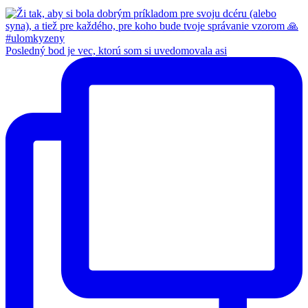
Posledný bod je vec, ktorú som si uvedomovala asi