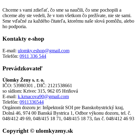
Chceme s vami zdieľať, čo sme sa naučili, čo sme pochopili a
chceme aby ste vedeli, že v tom všetkom čo prežívate, nie ste sami.
Sme vďačné za každého čitateľa, ktorému naše slová pomôžu, alebo
ho podporia.
Kontakty e-shop
E-mail:
ulomky.eshop@gmail.com
Telefón:
0911 336 544
Prevádzkovateľ
Úlomky Ženy s. r. o.
IČO: 53980301 , DIČ: 2121538661
so sídlom: Krivec 315, 962 05 Hriňová
E-mail:
k.krnacova90@gmail.com
Telefón:
0911336544
Orgánom dozoru je: Inšpektorát SOI pre Banskobystrický kraj,
Dolná 46, 974 00 Banská Bystrica 1, Odbor výkonu dozoru, tel. č.
048/412 49 69, 048/415 18 71, 048/415 18 73, fax č. 048/412 46 93
Copyright © ulomkyzeny.sk