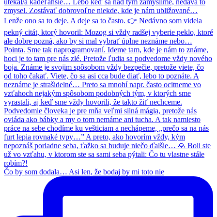
Čo by som dodala… Asi len, že bodaj by mi toto nie