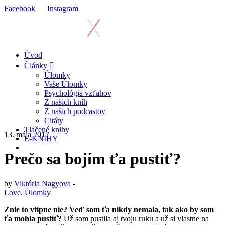
Facebook
Instagram
Úvod
Články
Úlomky
Vaše Úlomky
Psychológia vzťahov
Z našich kníh
Z našich podcastov
Citáty
Tlačené knihy
13. mája 2017
E-KNIHY
Prečo sa bojím ťa pustiť?
by
Viktória Nagyova
-
Love
,
Úlomky
Znie to vtipne nie? Veď som ťa nikdy nemala, tak ako by som
ťa mohla pustiť?
Už som pustila aj tvoju ruku a už si vlastne na