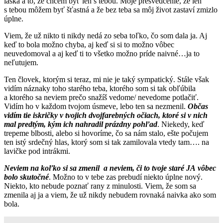
láska a to, že chcem byť len s tebou. Moje presvedčenie, že len
s tebou môžem byť šťastná a že bez teba sa môj život zastaví zmizlo
úplne.
Viem, že už nikto ti nikdy nedá zo seba toľko, čo som dala ja. Aj
keď to bola možno chyba, aj keď si si to možno vôbec
neuvedomoval a aj keď ti to všetko možno príde naivné…ja to
neľutujem.
Ten človek, ktorým si teraz, mi nie je taký sympatický. Stále však
vidím náznaky toho starého teba, ktorého som si tak obľúbila
a ktorého sa neviem prečo snažíš vedome/ nevedome potlačiť.
Vidím ho v každom tvojom úsmeve, lebo ten sa nezmenil.
Občas
vidím tie iskričky v tvojich dvojfarebných očiach, ktoré si v nich
mal predtým, kým ich nahradil prázdny pohľad
. Niekedy, keď
trepeme blbosti, alebo si hovoríme, čo sa nám stalo, ešte počujem
ten istý srdečný hlas, ktorý som si tak zamilovala vtedy tam…. na
lavičke pod intrákmi.
Neviem na koľko si sa zmenil a neviem, či to tvoje staré JA vôbec
bolo skutočné
. Možno to v tebe zas prebudí niekto úplne nový.
Niekto, kto nebude poznať rany z minulosti. Viem, že som sa
zmenila aj ja a viem, že už nikdy nebudem rovnaká naivka ako som
bola.