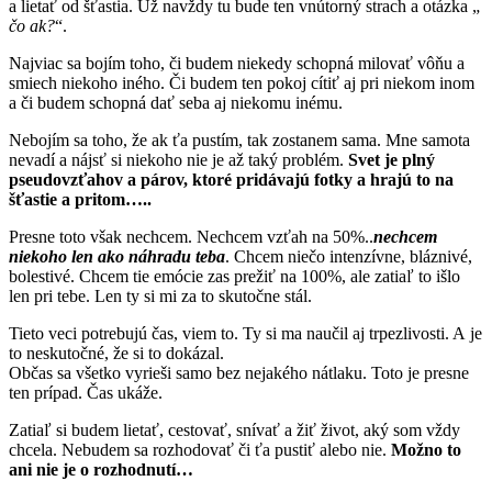
a lietať od šťastia. Už navždy tu bude ten vnútorný strach a otázka „
čo ak?
“.
Najviac sa bojím toho, či budem niekedy schopná milovať vôňu a
smiech niekoho iného. Či budem ten pokoj cítiť aj pri niekom inom
a či budem schopná dať seba aj niekomu inému.
Nebojím sa toho, že ak ťa pustím, tak zostanem sama. Mne samota
nevadí a nájsť si niekoho nie je až taký problém.
Svet je plný
pseudovzťahov a párov, ktoré pridávajú fotky a hrajú to na
šťastie a pritom…..
Presne toto však nechcem. Nechcem vzťah na 50%..
nechcem
niekoho len ako náhradu teba
. Chcem niečo intenzívne, bláznivé,
bolestivé. Chcem tie emócie zas prežiť na 100%, ale zatiaľ to išlo
len pri tebe. Len ty si mi za to skutočne stál.
Tieto veci potrebujú čas, viem to. Ty si ma naučil aj trpezlivosti. A je
to neskutočné, že si to dokázal.
Občas sa všetko vyrieši samo bez nejakého nátlaku. Toto je presne
ten prípad. Čas ukáže.
Zatiaľ si budem lietať, cestovať, snívať a žiť život, aký som vždy
chcela. Nebudem sa rozhodovať či ťa pustiť alebo nie.
Možno to
ani nie je o rozhodnutí…