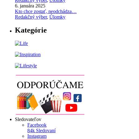
Redakčný výber
,
Úlomky
6. januára 2025
Kto chce zostať, neodchádza…
Redakčný výber
,
Úlomky
Kategórie
Sledovateľov
Facebook
84k
Sledovaní
Instagram