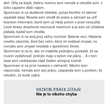
deň. Účty sa kopili, žiadnu rezervu som nemala a netušila som, z
čoho zaplatím ďalší nájom.
Spomínam si na skúškové obdobie, počas ktorého mi takmer
vypadali vlasy. Musela som chodiť do práce a zároveň sa učiť
kvantum informácií, ktoré som už nikdy potom v praxi nevyužila.
Level stresu dosahoval neúnosné maximum a ja som od zúfalstva
plakala, kadiaľ som chodila.
Spomínam si na svoj prvý vážny rozchod. Balenie vecí, hľadanie
nového zázemia, život bez neho, ktorý mi nedával zmysel, no
rovnako som zmysel nevidela v spoločnom živote.
Spomínam si na to, ako mi majitelia podnájmu povedali, že sa
musím vysťahovať, pretože majú s bytom iné plány… A v tom
čase som nedokázala nájsť žiaden schopný inzerát.
Spomínam si na prvé mesiace v zahraničí. Nikoho som
nepoznala, nemala som istú prácu, zaspávala som s pocitom, že
netuším, čo bude zajtra.
OSTATNÍ PRÁVE ČÍTAJÚ
Nie je to nikoho chyba