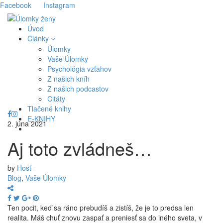
Facebook
Instagram
Úvod
Články
Úlomky
Vaše Úlomky
Psychológia vzťahov
Z našich kníh
Z našich podcastov
Citáty
Tlačené knihy
E-KNIHY
2. júna 2021
Aj toto zvládneš…
by
Hosť
-
Blog
,
Vaše Úlomky
Ten pocit, keď sa ráno prebudíš a zistíš, že je to predsa len
realita. Máš chuť znovu zaspať a preniesť sa do iného sveta, v