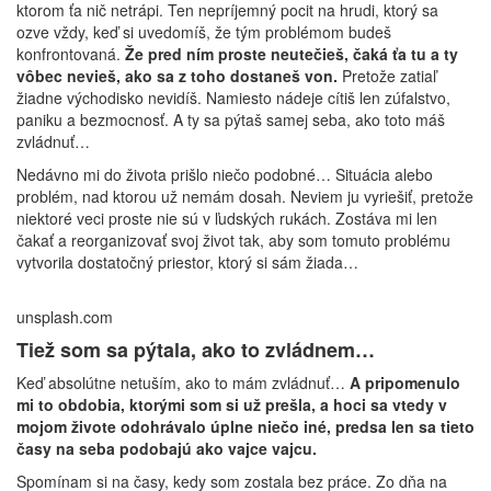
ktorom ťa nič netrápi. Ten nepríjemný pocit na hrudi, ktorý sa
ozve vždy, keď si uvedomíš, že tým problémom budeš
konfrontovaná.
Že pred ním proste neutečieš, čaká ťa tu a ty
vôbec nevieš, ako sa z toho dostaneš von.
Pretože zatiaľ
žiadne východisko nevidíš. Namiesto nádeje cítiš len zúfalstvo,
paniku a bezmocnosť. A ty sa pýtaš samej seba, ako toto máš
zvládnuť…
Nedávno mi do života prišlo niečo podobné… Situácia alebo
problém, nad ktorou už nemám dosah. Neviem ju vyriešiť, pretože
niektoré veci proste nie sú v ľudských rukách. Zostáva mi len
čakať a reorganizovať svoj život tak, aby som tomuto problému
vytvorila dostatočný priestor, ktorý si sám žiada…
unsplash.com
Tiež som sa pýtala, ako to zvládnem…
Keď absolútne netuším, ako to mám zvládnuť…
A pripomenulo
mi to obdobia, ktorými som si už prešla, a hoci sa vtedy v
mojom živote odohrávalo úplne niečo iné, predsa len sa tieto
časy na seba podobajú ako vajce vajcu.
Spomínam si na časy, kedy som zostala bez práce. Zo dňa na