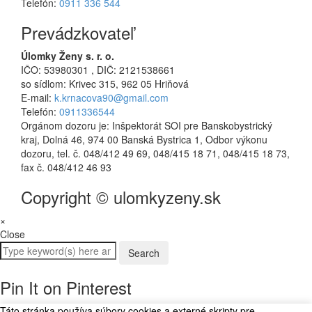
Telefón:
0911 336 544
Prevádzkovateľ
Úlomky Ženy s. r. o.
IČO: 53980301 , DIČ: 2121538661
so sídlom: Krivec 315, 962 05 Hriňová
E-mail:
k.krnacova90@gmail.com
Telefón:
0911336544
Orgánom dozoru je: Inšpektorát SOI pre Banskobystrický
kraj, Dolná 46, 974 00 Banská Bystrica 1, Odbor výkonu
dozoru, tel. č. 048/412 49 69, 048/415 18 71, 048/415 18 73,
fax č. 048/412 46 93
Copyright © ulomkyzeny.sk
×
Close
Pin It on Pinterest
Táto stránka používa súbory cookies a externé skripty pre