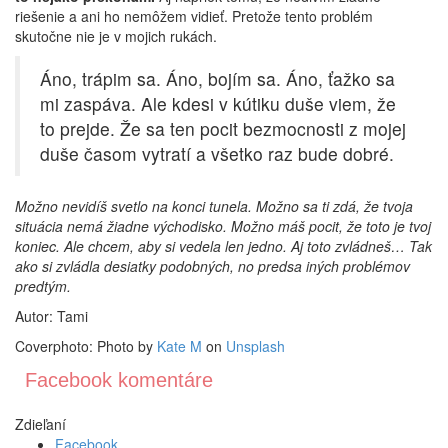
riešenie a ani ho nemôžem vidieť. Pretože tento problém
skutočne nie je v mojich rukách.
Áno, trápim sa. Áno, bojím sa. Áno, ťažko sa
mi zaspáva. Ale kdesi v kútiku duše viem, že
to prejde. Že sa ten pocit bezmocnosti z mojej
duše časom vytratí a všetko raz bude dobré.
Možno nevidíš svetlo na konci tunela. Možno sa ti zdá, že tvoja
situácia nemá žiadne východisko. Možno máš pocit, že toto je tvoj
koniec. Ale chcem, aby si vedela len jedno. Aj toto zvládneš… Tak
ako si zvládla desiatky podobných, no predsa iných problémov
predtým.
Autor: Tami
Coverphoto: Photo by
Kate M
on
Unsplash
Facebook komentáre
Zdieľaní
Facebook