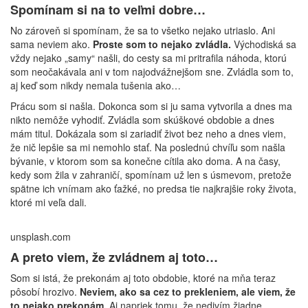
Spomínam si na to veľmi dobre…
No zároveň si spomínam, že sa to všetko nejako utriaslo. Ani
sama neviem ako.
Proste som to nejako zvládla.
Východiská sa
vždy nejako „samy“ našli, do cesty sa mi pritrafila náhoda, ktorú
som neočakávala ani v tom najodvážnejšom sne. Zvládla som to,
aj keď som nikdy nemala tušenia ako…
Prácu som si našla. Dokonca som si ju sama vytvorila a dnes ma
nikto nemôže vyhodiť. Zvládla som skúškové obdobie a dnes
mám titul. Dokázala som si zariadiť život bez neho a dnes viem,
že nič lepšie sa mi nemohlo stať. Na poslednú chvíľu som našla
bývanie, v ktorom som sa konečne cítila ako doma. A na časy,
kedy som žila v zahraničí, spomínam už len s úsmevom, pretože
spätne ich vnímam ako ťažké, no predsa tie najkrajšie roky života,
ktoré mi veľa dali.
unsplash.com
A preto viem, že zvládnem aj toto…
Som si istá, že prekonám aj toto obdobie, ktoré na mňa teraz
pôsobí hrozivo.
Neviem, ako sa cez to prekleniem, ale viem, že
to nejako prekonám.
Aj napriek tomu, že nedivím žiadne