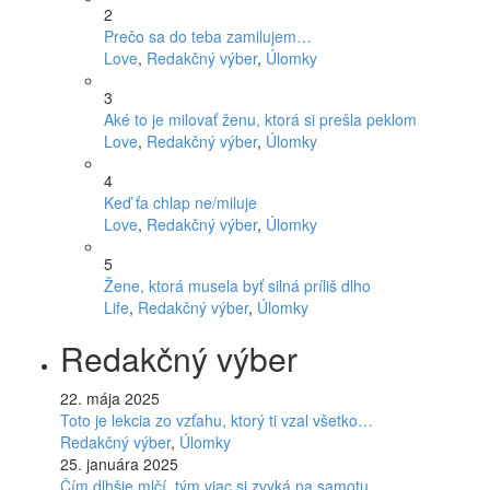
2
Prečo sa do teba zamilujem…
Love
,
Redakčný výber
,
Úlomky
3
Aké to je milovať ženu, ktorá si prešla peklom
Love
,
Redakčný výber
,
Úlomky
4
Keď ťa chlap ne/miluje
Love
,
Redakčný výber
,
Úlomky
5
Žene, ktorá musela byť silná príliš dlho
Life
,
Redakčný výber
,
Úlomky
Redakčný výber
22. mája 2025
Toto je lekcia zo vzťahu, ktorý ti vzal všetko…
Redakčný výber
,
Úlomky
25. januára 2025
Čím dlhšie mlčí, tým viac si zvyká na samotu