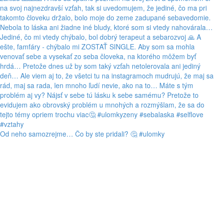
Od neho samozrejme… Čo by ste pridali? 🤔 #ulomky