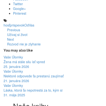
Twitter
Google+
Pinterest
hosť
prispevokOdVas
Previous
Užívaj si život
Next
Rozvod nie je zlyhanie
You may also like
Vaše Úlomky
Žena má stále silu ísť vpred
25. januára 2026
Vaše Úlomky
Niektoré odpovede ťa prestanú zaujímať
21. januára 2026
Vaše Úlomky
Láska, ktorá ťa nepotrestá za to, kým si
31. mája 2025
Naše knihy