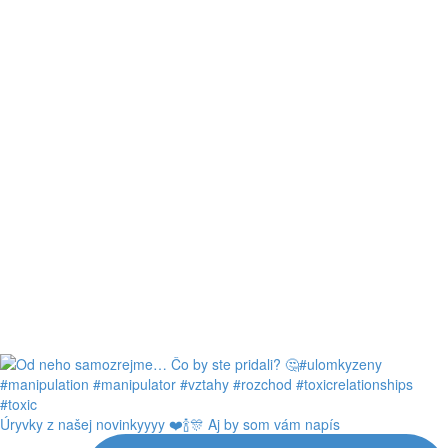
Úryvky z našej novinkyyyy ❤️🍾🎊 Aj by som vám napís