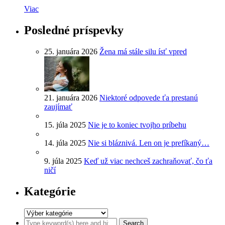
Viac
Posledné príspevky
25. januára 2026
Žena má stále silu ísť vpred
21. januára 2026
Niektoré odpovede ťa prestanú
zaujímať
15. júla 2025
Nie je to koniec tvojho príbehu
14. júla 2025
Nie si bláznivá. Len on je prefíkaný…
9. júla 2025
Keď už viac nechceš zachraňovať, čo ťa
ničí
Kategórie