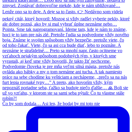
Čo by som dodala… Asi len, že bodaj by mi toto nie