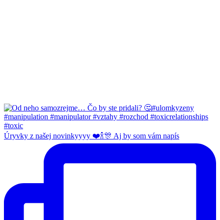
Úryvky z našej novinkyyyy ❤️🍾🎊 Aj by som vám napís