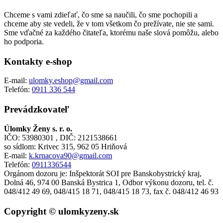
Chceme s vami zdieľať, čo sme sa naučili, čo sme pochopili a
chceme aby ste vedeli, že v tom všetkom čo prežívate, nie ste sami.
Sme vďačné za každého čitateľa, ktorému naše slová pomôžu, alebo
ho podporia.
Kontakty e-shop
E-mail:
ulomky.eshop@gmail.com
Telefón:
0911 336 544
Prevádzkovateľ
Úlomky Ženy s. r. o.
IČO: 53980301 , DIČ: 2121538661
so sídlom: Krivec 315, 962 05 Hriňová
E-mail:
k.krnacova90@gmail.com
Telefón:
0911336544
Orgánom dozoru je: Inšpektorát SOI pre Banskobystrický kraj,
Dolná 46, 974 00 Banská Bystrica 1, Odbor výkonu dozoru, tel. č.
048/412 49 69, 048/415 18 71, 048/415 18 73, fax č. 048/412 46 93
Copyright © ulomkyzeny.sk