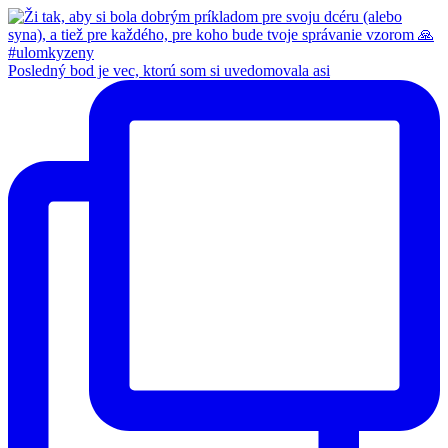
Posledný bod je vec, ktorú som si uvedomovala asi