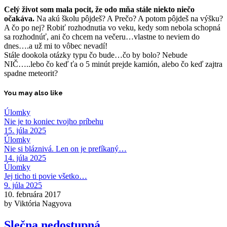
Celý život som mala pocit, že odo mňa stále niekto niečo
očakáva.
Na akú školu pôjdeš? A Prečo? A potom pôjdeš na výšku?
A čo po nej? Robiť rozhodnutia vo veku, kedy som nebola schopná
sa rozhodnúť, ani čo chcem na večeru…vlastne to neviem do
dnes….a už mi to vôbec nevadí!
Stále dookola otázky typu čo bude…čo by bolo? Nebude
NIČ…..lebo čo keď ťa o 5 minút prejde kamión, alebo čo keď zajtra
spadne meteorit?
You may also like
Úlomky
Nie je to koniec tvojho príbehu
15. júla 2025
Úlomky
Nie si bláznivá. Len on je prefíkaný…
14. júla 2025
Úlomky
Jej ticho ti povie všetko…
9. júla 2025
10. februára 2017
by Viktória Nagyova
Slečna nedostupná