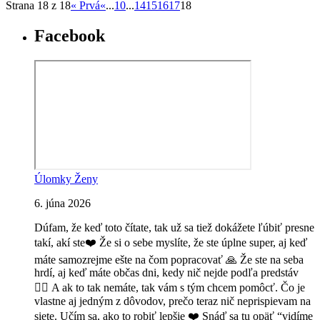
Strana 18 z 18
« Prvá
«
...
10
...
14
15
16
17
18
Facebook
Úlomky Ženy
6. júna 2026
Dúfam, že keď toto čítate, tak už sa tiež dokážete ľúbiť presne
takí, akí ste❤️ Že si o sebe myslíte, že ste úplne super, aj keď
máte samozrejme ešte na čom popracovať 🙏 Že ste na seba
hrdí, aj keď máte občas dni, kedy nič nejde podľa predstáv
🤷‍♀️
A ak to tak nemáte, tak vám s tým chcem pomôcť. Čo je
vlastne aj jedným z dôvodov, prečo teraz nič neprispievam na
siete. Učím sa, ako to robiť lepšie ❤️ Snáď sa tu opäť “vidíme