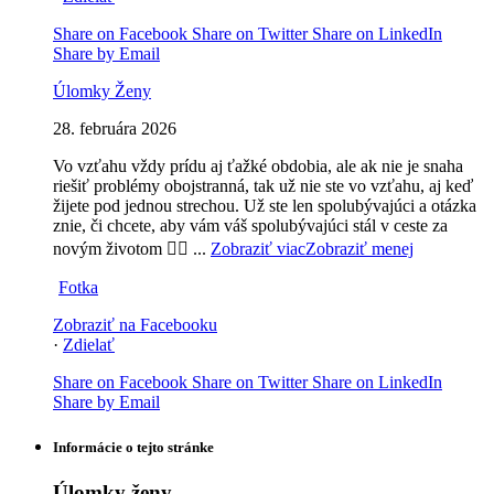
Share on Facebook
Share on Twitter
Share on LinkedIn
Share by Email
Úlomky Ženy
28. februára 2026
Vo vzťahu vždy prídu aj ťažké obdobia, ale ak nie je snaha
riešiť problémy obojstranná, tak už nie ste vo vzťahu, aj keď
žijete pod jednou strechou. Už ste len spolubývajúci a otázka
znie, či chcete, aby vám váš spolubývajúci stál v ceste za
novým životom 🤷‍♀️
...
Zobraziť viac
Zobraziť menej
Fotka
Zobraziť na Facebooku
·
Zdielať
Share on Facebook
Share on Twitter
Share on LinkedIn
Share by Email
Informácie o tejto stránke
Úlomky ženy