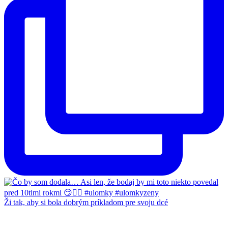
Ži tak, aby si bola dobrým príkladom pre svoju dcé