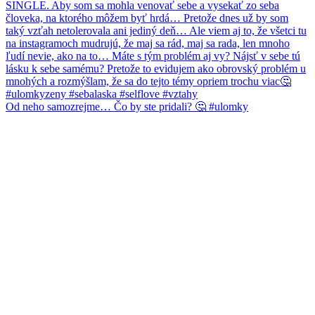
Od neho samozrejme… Čo by ste pridali? 🤔 #ulomky