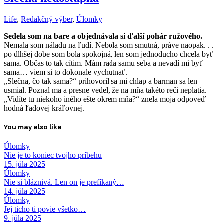
Life
,
Redakčný výber
,
Úlomky
Sedela som na bare a objednávala si ďalší pohár ružového.
Nemala som náladu na ľudí. Nebola som smutná, práve naopak. . .
po dlhšej dobe som bola spokojná, len som jednoducho chcela byť
sama. Občas to tak cítim. Mám rada samu seba a nevadí mi byť
sama… viem si to dokonale vychutnať.
„Slečna, čo tak sama?“ prihovoril sa mi chlap a barman sa len
usmial. Poznal ma a presne vedel, že na mňa takéto reči neplatia.
„Vidíte tu niekoho iného ešte okrem mňa?“ znela moja odpoveď
hodná ľadovej kráľovnej.
You may also like
Úlomky
Nie je to koniec tvojho príbehu
15. júla 2025
Úlomky
Nie si bláznivá. Len on je prefíkaný…
14. júla 2025
Úlomky
Jej ticho ti povie všetko…
9. júla 2025