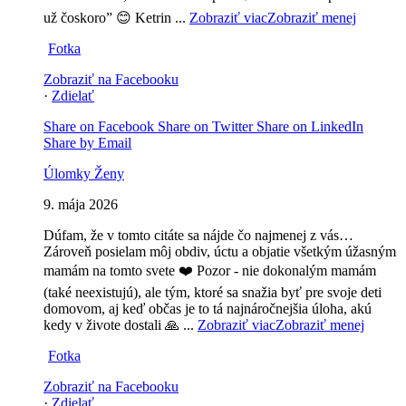
už čoskoro” 😊
Ketrin
...
Zobraziť viac
Zobraziť menej
Fotka
Zobraziť na Facebooku
·
Zdielať
Share on Facebook
Share on Twitter
Share on LinkedIn
Share by Email
Úlomky Ženy
9. mája 2026
Dúfam, že v tomto citáte sa nájde čo najmenej z vás…
Zároveň posielam môj obdiv, úctu a objatie všetkým úžasným
mamám na tomto svete ❤️ Pozor - nie dokonalým mamám
(také neexistujú), ale tým, ktoré sa snažia byť pre svoje deti
domovom, aj keď občas je to tá najnáročnejšia úloha, akú
kedy v živote dostali 🙏
...
Zobraziť viac
Zobraziť menej
Fotka
Zobraziť na Facebooku
·
Zdielať