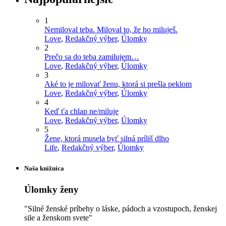
1
Nemiloval teba. Miloval to, že ho miluješ.
Love
,
Redakčný výber
,
Úlomky
2
Prečo sa do teba zamilujem…
Love
,
Redakčný výber
,
Úlomky
3
Aké to je milovať ženu, ktorá si prešla peklom
Love
,
Redakčný výber
,
Úlomky
4
Keď ťa chlap ne/miluje
Love
,
Redakčný výber
,
Úlomky
5
Žene, ktorá musela byť silná príliš dlho
Life
,
Redakčný výber
,
Úlomky
Naša knižnica
Úlomky ženy
"Silné ženské príbehy o láske, pádoch a vzostupoch, ženskej
sile a ženskom svete"