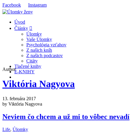
Facebook
Instagram
Úvod
Články
Úlomky
Vaše Úlomky
Psychológia vzťahov
Z našich kníh
Z našich podcastov
Citáty
Tlačené knihy
Author
E-KNIHY
Viktória Nagyova
13. februára 2017
by Viktória Nagyova
Neviem čo chcem a už mi to vôbec nevadí
Life
,
Úlomky