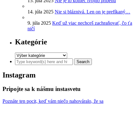
15. júla 2025
Nie je to koniec tvojho príbehu
14. júla 2025
Nie si bláznivá. Len on je prefíkaný…
9. júla 2025
Keď už viac nechceš zachraňovať, čo ťa
ničí
Kategórie
Instagram
Pripojte sa k nášmu instasvetu
Poznáte ten pocit, keď vám niečo nahováralo, že sa