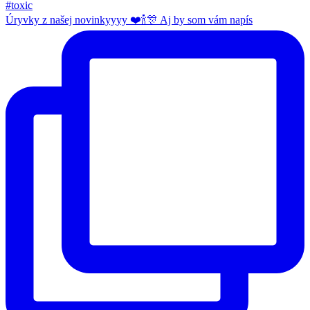
Úryvky z našej novinkyyyy ❤️🍾🎊 Aj by som vám napís