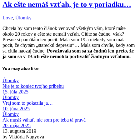
Ak ešte nemáš vzťah, je to v poriadku…
Love
,
Úlomky
Chcela by som tento článok venovať všetkým vám, ktoré máte
okolo 20 rokov a ešte ste nemali vzťah. Cítite sa čudne, však?
Presne si pamätám ten pocit. Mala som 19 a niekedy som mala
pocit, že chytám „stareckú depresiu“… Mala som chvíle, kedy som
sa cítila naozaj čudne.
Považovala som sa za čudnú len preto, že
ja som sa v 19-ich ešte nemohla pochváliť žiadnym vzťahom.
You may also like
Úlomky
Nie je to koniec tvojho príbehu
15. júla 2025
Úlomky
Vraj som to pokazila ja…
10. júna 2025
Úlomky
Ak musíš váhať, nie som pre teba tá pravá
20. mája 2025
13. augusta 2019
by Viktória Nagyova