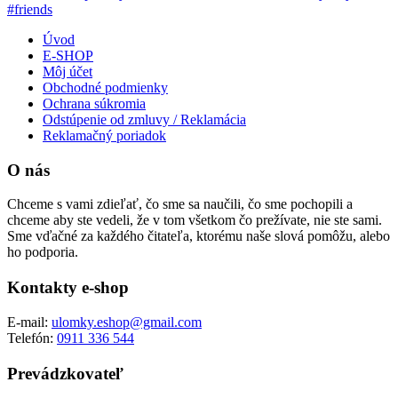
Úvod
E-SHOP
Môj účet
Obchodné podmienky
Ochrana súkromia
Odstúpenie od zmluvy / Reklamácia
Reklamačný poriadok
O nás
Chceme s vami zdieľať, čo sme sa naučili, čo sme pochopili a
chceme aby ste vedeli, že v tom všetkom čo prežívate, nie ste sami.
Sme vďačné za každého čitateľa, ktorému naše slová pomôžu, alebo
ho podporia.
Kontakty e-shop
E-mail:
ulomky.eshop@gmail.com
Telefón:
0911 336 544
Prevádzkovateľ