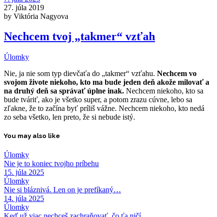
27. júla 2019
by Viktória Nagyova
Nechcem tvoj „takmer“ vzťah
Úlomky
Nie, ja nie som typ dievčaťa do „takmer“ vzťahu.
Nechcem vo
svojom živote niekoho, kto ma bude jeden deň akože milovať a
na druhý deň sa správať úplne inak.
Nechcem niekoho, kto sa
bude tváriť, ako je všetko super, a potom zrazu cúvne, lebo sa
zľakne, že to začína byť príliš vážne.
Nechcem niekoho, kto nedá
zo seba všetko, len preto, že si nebude istý.
You may also like
Úlomky
Nie je to koniec tvojho príbehu
15. júla 2025
Úlomky
Nie si bláznivá. Len on je prefíkaný…
14. júla 2025
Úlomky
Keď už viac nechceš zachraňovať, čo ťa ničí