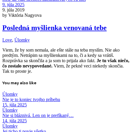
9. júla 2025
9. júla 2019
by Viktória Nagyova
Posledná myšlienka venovaná tebe
Love
,
Úlomky
Viem, že by som nemala, ale ešte stále na teba myslím. Nie ako
predtým. Netrápim sa myšlienkami na to, či a kedy sa vrátiš.
Rozprávka sa skončila a ja som to prijala ako fakt.
Je tu však niečo,
čo zostalo nevypovedané.
Viem, že pekné veci niekedy skončia.
Tak to proste je.
You may also like
Úlomky
Nie je to koniec tvojho príbehu
15. júla 2025
Úlomky
Nie si bláznivá. Len on je prefíkaný…
14. júla 2025
Úlomky
Jej ticho ti povie všetko…