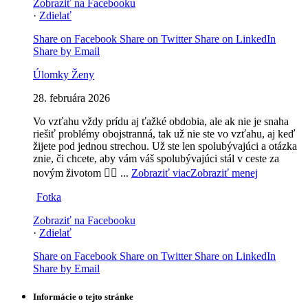
Zobraziť na Facebooku
·
Zdielať
Share on Facebook
Share on Twitter
Share on LinkedIn
Share by Email
Úlomky Ženy
28. februára 2026
Vo vzťahu vždy prídu aj ťažké obdobia, ale ak nie je snaha
riešiť problémy obojstranná, tak už nie ste vo vzťahu, aj keď
žijete pod jednou strechou. Už ste len spolubývajúci a otázka
znie, či chcete, aby vám váš spolubývajúci stál v ceste za
novým životom 🤷‍♀️
...
Zobraziť viac
Zobraziť menej
Fotka
Zobraziť na Facebooku
·
Zdielať
Share on Facebook
Share on Twitter
Share on LinkedIn
Share by Email
Informácie o tejto stránke