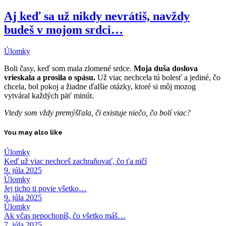
Aj keď sa už nikdy nevrátiš, navždy
budeš v mojom srdci…
Úlomky
Boli časy, keď som mala zlomené srdce.
Moja duša doslova
vrieskala a prosila o spásu.
Už viac nechcela tú bolesť a jediné, čo
chcela, bol pokoj a žiadne ďalšie otázky, ktoré si môj mozog
vytváral každých päť minút.
Vtedy som vždy premýšľala, či existuje niečo, čo bolí viac?
You may also like
Úlomky
Keď už viac nechceš zachraňovať, čo ťa ničí
9. júla 2025
Úlomky
Jej ticho ti povie všetko…
9. júla 2025
Úlomky
Ak včas nepochopíš, čo všetko máš…
7. júla 2025