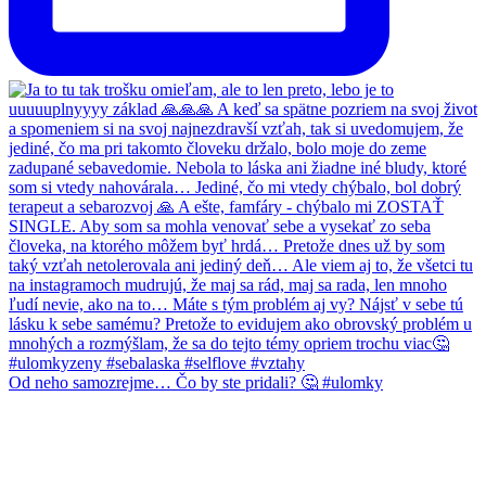
Od neho samozrejme… Čo by ste pridali? 🤔 #ulomky