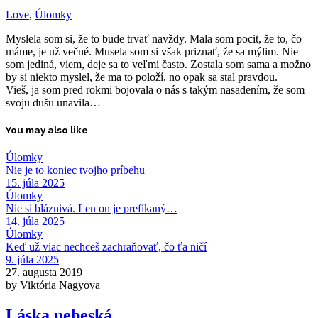
Love
,
Úlomky
Myslela som si, že to bude trvať navždy. Mala som pocit, že to, čo
máme, je už večné. Musela som si však priznať, že sa mýlim. Nie
som jediná, viem, deje sa to veľmi často. Zostala som sama a možno
by si niekto myslel, že ma to položí, no opak sa stal pravdou.
Vieš, ja som pred rokmi bojovala o nás s takým nasadením, že som
svoju dušu unavila…
You may also like
Úlomky
Nie je to koniec tvojho príbehu
15. júla 2025
Úlomky
Nie si bláznivá. Len on je prefíkaný…
14. júla 2025
Úlomky
Keď už viac nechceš zachraňovať, čo ťa ničí
9. júla 2025
27. augusta 2019
by Viktória Nagyova
Láska nebeská