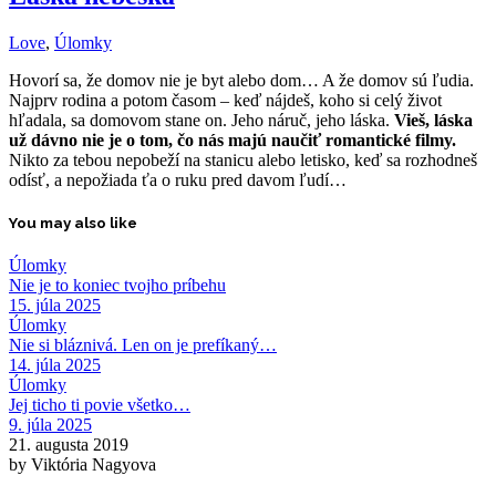
Love
,
Úlomky
Hovorí sa, že domov nie je byt alebo dom… A že domov sú ľudia.
Najprv rodina a potom časom – keď nájdeš, koho si celý život
hľadala, sa domovom stane on. Jeho náruč, jeho láska.
Vieš, láska
už dávno nie je o tom, čo nás majú naučiť romantické filmy.
Nikto za tebou nepobeží na stanicu alebo letisko, keď sa rozhodneš
odísť, a nepožiada ťa o ruku pred davom ľudí…
You may also like
Úlomky
Nie je to koniec tvojho príbehu
15. júla 2025
Úlomky
Nie si bláznivá. Len on je prefíkaný…
14. júla 2025
Úlomky
Jej ticho ti povie všetko…
9. júla 2025
21. augusta 2019
by Viktória Nagyova