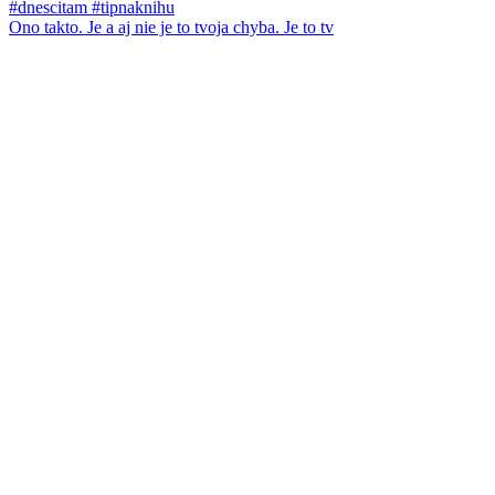
Ono takto. Je a aj nie je to tvoja chyba. Je to tv