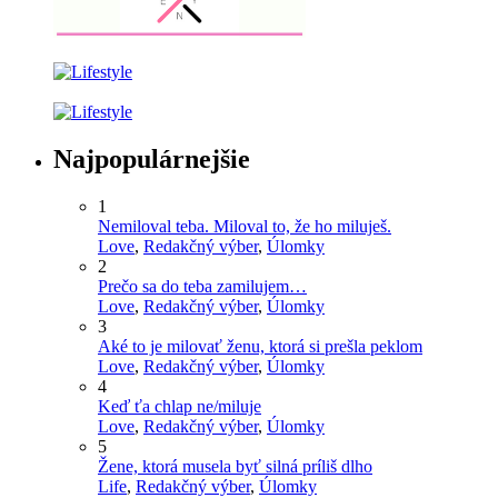
Najpopulárnejšie
1
Nemiloval teba. Miloval to, že ho miluješ.
Love
,
Redakčný výber
,
Úlomky
2
Prečo sa do teba zamilujem…
Love
,
Redakčný výber
,
Úlomky
3
Aké to je milovať ženu, ktorá si prešla peklom
Love
,
Redakčný výber
,
Úlomky
4
Keď ťa chlap ne/miluje
Love
,
Redakčný výber
,
Úlomky
5
Žene, ktorá musela byť silná príliš dlho
Life
,
Redakčný výber
,
Úlomky