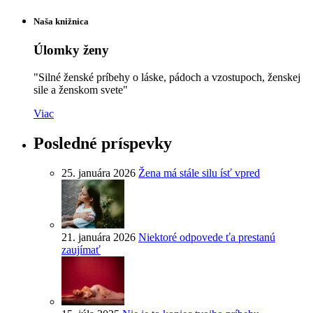
Naša knižnica
Úlomky ženy
"Silné ženské príbehy o láske, pádoch a vzostupoch, ženskej
sile a ženskom svete"
Viac
Posledné príspevky
25. januára 2026
Žena má stále silu ísť vpred
21. januára 2026
Niektoré odpovede ťa prestanú
zaujímať