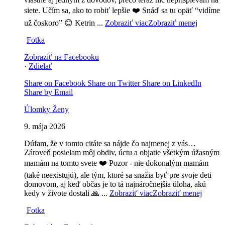
siete. Učím sa, ako to robiť lepšie ❤️ Snáď sa tu opäť “vidíme
už čoskoro” 😊
Ketrin
...
Zobraziť viac
Zobraziť menej
Fotka
Zobraziť na Facebooku
·
Zdielať
Share on Facebook
Share on Twitter
Share on LinkedIn
Share by Email
Úlomky Ženy
9. mája 2026
Dúfam, že v tomto citáte sa nájde čo najmenej z vás…
Zároveň posielam môj obdiv, úctu a objatie všetkým úžasným
mamám na tomto svete ❤️ Pozor - nie dokonalým mamám
(také neexistujú), ale tým, ktoré sa snažia byť pre svoje deti
domovom, aj keď občas je to tá najnáročnejšia úloha, akú
kedy v živote dostali 🙏
...
Zobraziť viac
Zobraziť menej
Fotka