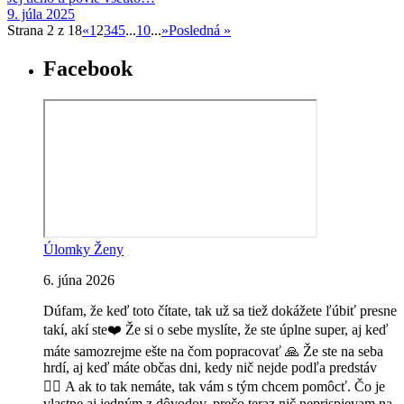
9. júla 2025
Strana 2 z 18
«
1
2
3
4
5
...
10
...
»
Posledná »
Facebook
Úlomky Ženy
6. júna 2026
Dúfam, že keď toto čítate, tak už sa tiež dokážete ľúbiť presne
takí, akí ste❤️ Že si o sebe myslíte, že ste úplne super, aj keď
máte samozrejme ešte na čom popracovať 🙏 Že ste na seba
hrdí, aj keď máte občas dni, kedy nič nejde podľa predstáv
🤷‍♀️
A ak to tak nemáte, tak vám s tým chcem pomôcť. Čo je
vlastne aj jedným z dôvodov, prečo teraz nič neprispievam na