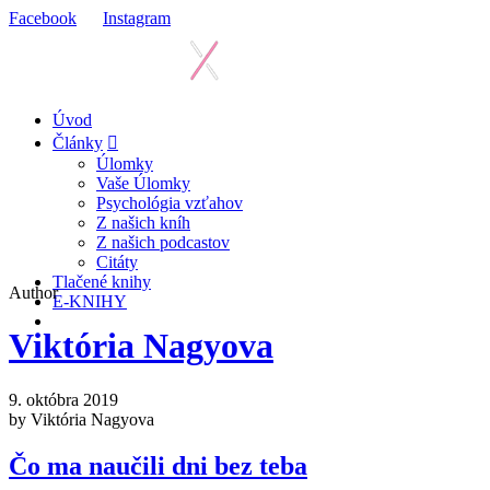
Facebook
Instagram
Úvod
Články
Úlomky
Vaše Úlomky
Psychológia vzťahov
Z našich kníh
Z našich podcastov
Citáty
Tlačené knihy
Author
E-KNIHY
Viktória Nagyova
9. októbra 2019
by Viktória Nagyova
Čo ma naučili dni bez teba