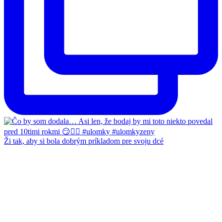
Ži tak, aby si bola dobrým príkladom pre svoju dcé