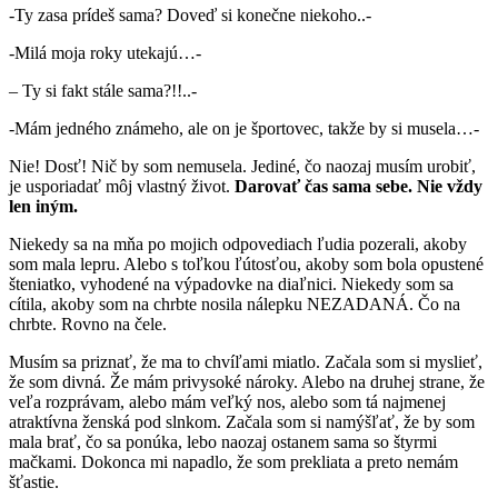
-Ty zasa prídeš sama? Doveď si konečne niekoho..-
-Milá moja roky utekajú…-
– Ty si fakt stále sama?!!..-
-Mám jedného známeho, ale on je športovec, takže by si musela…-
Nie! Dosť! Nič by som nemusela. Jediné, čo naozaj musím urobiť,
je usporiadať môj vlastný život.
Darovať čas sama sebe. Nie vždy
len iným.
Niekedy sa na mňa po mojich odpovediach ľudia pozerali, akoby
som mala lepru. Alebo s toľkou ľútosťou, akoby som bola opustené
šteniatko, vyhodené na výpadovke na diaľnici. Niekedy som sa
cítila, akoby som na chrbte nosila nálepku NEZADANÁ. Čo na
chrbte. Rovno na čele.
Musím sa priznať, že ma to chvíľami miatlo. Začala som si myslieť,
že som divná. Že mám privysoké nároky. Alebo na druhej strane, že
veľa rozprávam, alebo mám veľký nos, alebo som tá najmenej
atraktívna ženská pod slnkom. Začala som si namýšľať, že by som
mala brať, čo sa ponúka, lebo naozaj ostanem sama so štyrmi
mačkami. Dokonca mi napadlo, že som prekliata a preto nemám
šťastie.