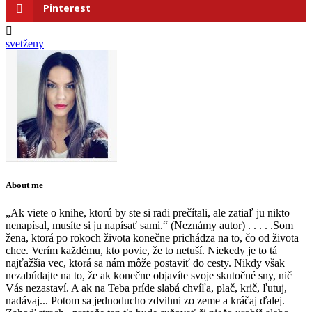
Pinterest
svetženy
About me
„Ak viete o knihe, ktorú by ste si radi prečítali, ale zatiaľ ju nikto
nenapísal, musíte si ju napísať sami.“ (Neznámy autor) . . . . .Som
žena, ktorá po rokoch života konečne prichádza na to, čo od života
chce. Verím každému, kto povie, že to netuší. Niekedy je to tá
najťažšia vec, ktorá sa nám môže postaviť do cesty. Nikdy však
nezabúdajte na to, že ak konečne objavíte svoje skutočné sny, nič
Vás nezastaví. A ak na Teba príde slabá chvíľa, plač, krič, ľutuj,
nadávaj... Potom sa jednoducho zdvihni zo zeme a kráčaj ďalej.