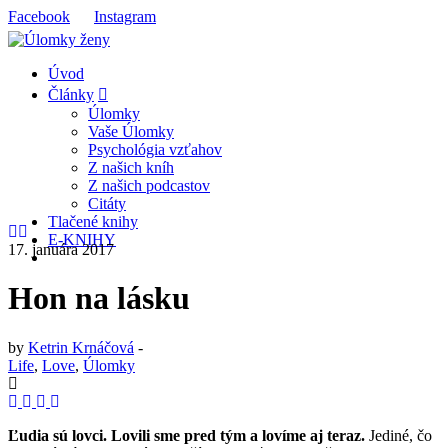
Facebook
Instagram
Úvod
Články
Úlomky
Vaše Úlomky
Psychológia vzťahov
Z našich kníh
Z našich podcastov
Citáty
Tlačené knihy
E-KNIHY
17. januára 2017
Hon na lásku
by
Ketrin Krnáčová
-
Life
,
Love
,
Úlomky
Ľudia sú lovci. Lovili sme pred tým a lovíme aj teraz.
Jediné, čo