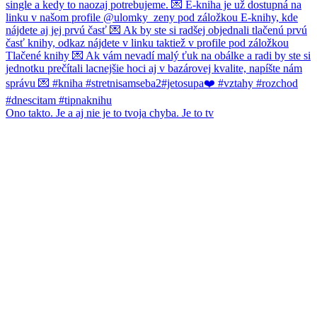
Ono takto. Je a aj nie je to tvoja chyba. Je to tv