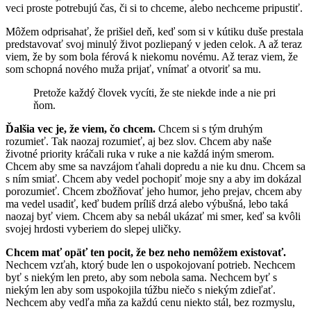
veci proste potrebujú čas, či si to chceme, alebo nechceme pripustiť.
Môžem odprisahať, že prišiel deň, keď som si v kútiku duše prestala
predstavovať svoj minulý život pozliepaný v jeden celok. A až teraz
viem, že by som bola férová k niekomu novému. Až teraz viem, že
som schopná nového muža prijať, vnímať a otvoriť sa mu.
Pretože každý človek vycíti, že ste niekde inde a nie pri
ňom.
Ďalšia vec je, že viem, čo chcem.
Chcem si s tým druhým
rozumieť. Tak naozaj rozumieť, aj bez slov. Chcem aby naše
životné priority kráčali ruka v ruke a nie každá iným smerom.
Chcem aby sme sa navzájom ťahali dopredu a nie ku dnu. Chcem sa
s ním smiať. Chcem aby vedel pochopiť moje sny a aby im dokázal
porozumieť. Chcem zbožňovať jeho humor, jeho prejav, chcem aby
ma vedel usadiť, keď budem príliš drzá alebo výbušná, lebo taká
naozaj byť viem. Chcem aby sa nebál ukázať mi smer, keď sa kvôli
svojej hrdosti vyberiem do slepej uličky.
Chcem mať opäť ten pocit, že bez neho nemôžem existovať.
Nechcem vzťah, ktorý bude len o uspokojovaní potrieb. Nechcem
byť s niekým len preto, aby som nebola sama. Nechcem byť s
niekým len aby som uspokojila túžbu niečo s niekým zdieľať.
Nechcem aby vedľa mňa za každú cenu niekto stál, bez rozmyslu,