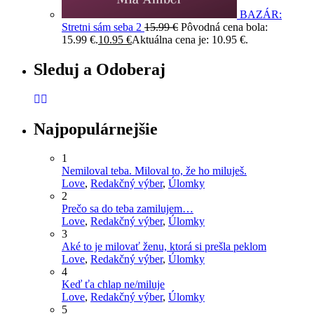
BAZÁR:
Stretni sám seba 2
15.99
€
Pôvodná cena bola:
15.99 €.
10.95
€
Aktuálna cena je: 10.95 €.
Sleduj a Odoberaj
Najpopulárnejšie
1
Nemiloval teba. Miloval to, že ho miluješ.
Love
,
Redakčný výber
,
Úlomky
2
Prečo sa do teba zamilujem…
Love
,
Redakčný výber
,
Úlomky
3
Aké to je milovať ženu, ktorá si prešla peklom
Love
,
Redakčný výber
,
Úlomky
4
Keď ťa chlap ne/miluje
Love
,
Redakčný výber
,
Úlomky
5