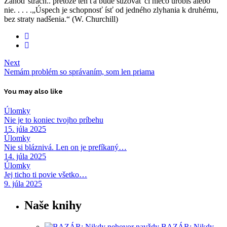
Zahoď strach.. pretože ten ťa bude sužovať či niečo urobíš alebo
nie. . . . .„Úspech je schopnosť ísť od jedného zlyhania k druhému,
bez straty nadšenia.“ (W. Churchill)
Next
Nemám problém so správaním, som len priama
You may also like
Úlomky
Nie je to koniec tvojho príbehu
15. júla 2025
Úlomky
Nie si bláznivá. Len on je prefíkaný…
14. júla 2025
Úlomky
Jej ticho ti povie všetko…
9. júla 2025
Naše knihy
BAZÁR: Nikdy