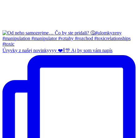
Úryvky z našej novinkyyyy ❤️🍾🎊 Aj by som vám napís