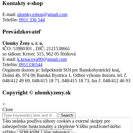
Kontakty e-shop
E-mail:
ulomky.eshop@gmail.com
Telefón:
0911 336 544
Prevádzkovateľ
Úlomky Ženy s. r. o.
IČO: 53980301 , DIČ: 2121538661
so sídlom: Krivec 315, 962 05 Hriňová
E-mail:
k.krnacova90@gmail.com
Telefón:
0911336544
Orgánom dozoru je: Inšpektorát SOI pre Banskobystrický kraj,
Dolná 46, 974 00 Banská Bystrica 1, Odbor výkonu dozoru, tel. č.
048/412 49 69, 048/415 18 71, 048/415 18 73, fax č. 048/412 46 93
Copyright © ulomkyzeny.sk
×
Close
Táto stránka používa súbory cookies a externé skripty pre
zabezpečenie funkcionality a zlepšenie Vášho používateľského
zážitku.
SÚHLASÍM
Viac informácií