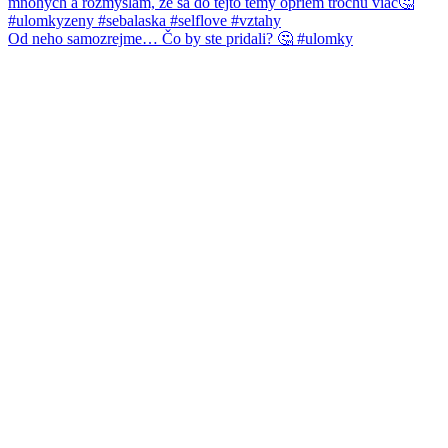
Od neho samozrejme… Čo by ste pridali? 🤔 #ulomky