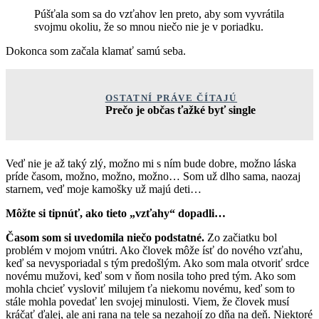
Púšťala som sa do vzťahov len preto, aby som vyvrátila
svojmu okoliu, že so mnou niečo nie je v poriadku.
Dokonca som začala klamať samú seba.
OSTATNÍ PRÁVE ČÍTAJÚ
Prečo je občas ťažké byť single
Veď nie je až taký zlý, možno mi s ním bude dobre, možno láska
príde časom, možno, možno, možno… Som už dlho sama, naozaj
starnem, veď moje kamošky už majú deti…
Môžte si tipnúť, ako tieto „vzťahy“ dopadli…
Časom som si uvedomila niečo podstatné.
Zo začiatku bol
problém v mojom vnútri. Ako človek môže ísť do nového vzťahu,
keď sa nevysporiadal s tým predošlým. Ako som mala otvoriť srdce
novému mužovi, keď som v ňom nosila toho pred tým. Ako som
mohla chcieť vysloviť milujem ťa niekomu novému, keď som to
stále mohla povedať len svojej minulosti. Viem, že človek musí
kráčať ďalej, ale ani rana na tele sa nezahojí zo dňa na deň. Niektoré