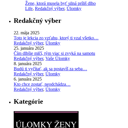
Žene, ktorá musela byť silná príliš dlho
Life
,
Redakčný výber
,
Úlomky
Redakčný výber
22. mája 2025
Toto je lekcia zo vzťahu, ktorý ti vzal všetko…
Redakčný výber
,
Úlomky
25. januára 2025
Čím dlhšie mlčí, tým viac si zvyká na samotu
Redakčný výber
,
Vaše Úlomky
8. januára 2025
Budú ti vyčítať, ak sa postavíš za seba…
Redakčný výber
,
Úlomky
6. januára 2025
Kto chce zostať, neodchádza…
Redakčný výber
,
Úlomky
Kategórie