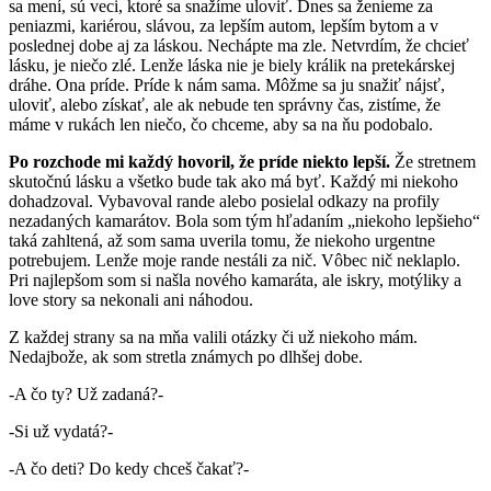
sa mení, sú veci, ktoré sa snažíme uloviť. Dnes sa ženieme za
peniazmi, kariérou, slávou, za lepším autom, lepším bytom a v
poslednej dobe aj za láskou. Nechápte ma zle. Netvrdím, že chcieť
lásku, je niečo zlé. Lenže láska nie je biely králik na pretekárskej
dráhe. Ona príde. Príde k nám sama. Môžme sa ju snažiť nájsť,
uloviť, alebo získať, ale ak nebude ten správny čas, zistíme, že
máme v rukách len niečo, čo chceme, aby sa na ňu podobalo.
Po rozchode mi každý hovoril, že príde niekto lepší.
Že stretnem
skutočnú lásku a všetko bude tak ako má byť. Každý mi niekoho
dohadzoval. Vybavoval rande alebo posielal odkazy na profily
nezadaných kamarátov. Bola som tým hľadaním „niekoho lepšieho“
taká zahltená, až som sama uverila tomu, že niekoho urgentne
potrebujem. Lenže moje rande nestáli za nič. Vôbec nič neklaplo.
Pri najlepšom som si našla nového kamaráta, ale iskry, motýliky a
love story sa nekonali ani náhodou.
Z každej strany sa na mňa valili otázky či už niekoho mám.
Nedajbože, ak som stretla známych po dlhšej dobe.
-A čo ty? Už zadaná?-
-Si už vydatá?-
-A čo deti? Do kedy chceš čakať?-