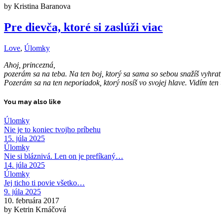
by Kristina Baranova
Pre dievča, ktoré si zaslúži viac
Love
,
Úlomky
Ahoj, princezná,
pozerám sa na teba. Na ten boj, ktorý sa sama so sebou snažíš vyhrať
Pozerám sa na ten neporiadok, ktorý nosíš vo svojej hlave. Vidím ten ús
You may also like
Úlomky
Nie je to koniec tvojho príbehu
15. júla 2025
Úlomky
Nie si bláznivá. Len on je prefíkaný…
14. júla 2025
Úlomky
Jej ticho ti povie všetko…
9. júla 2025
10. februára 2017
by Ketrin Krnáčová