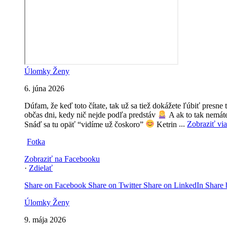
Úlomky Ženy
6. júna 2026
Dúfam, že keď toto čítate, tak už sa tiež dokážete ľúbiť presne t
občas dni, kedy nič nejde podľa predstáv
A ak to tak nemát
Snáď sa tu opäť “vidíme už čoskoro”
Ketrin
...
Zobraziť vi
Fotka
Zobraziť na Facebooku
·
Zdielať
Share on Facebook
Share on Twitter
Share on LinkedIn
Share 
Úlomky Ženy
9. mája 2026