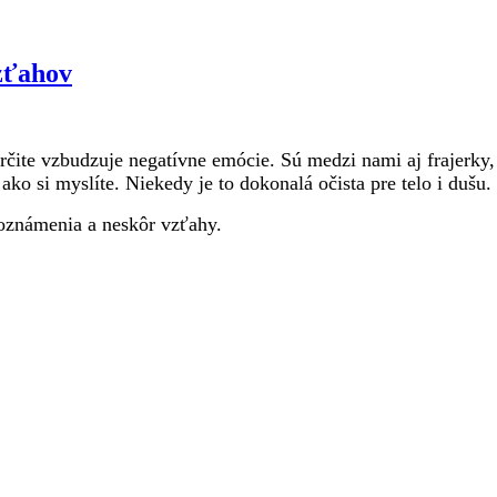
zťahov
určite vzbudzuje negatívne emócie. Sú medzi nami aj frajerky
o si myslíte. Niekedy je to dokonalá očista pre telo i dušu.
oznámenia a neskôr vzťahy.