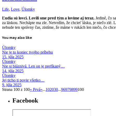
Life
,
Love
,
Úlomky
Ľudia sú lovci. Lovili sme pred tým a lovíme aj teraz.
Jediné, čo sa
za láskou. Nechápte ma zle. Netvrdím, že chcieť lásku, je niečo zlé. L
nebude ten správny čas, zistíme, že máme v rukách len niečo, čo chc
You may also like
Úlomky
Nie je to koniec tvojho príbehu
15. júla 2025
Úlomky
Nie si bláznivá. Len on je prefíkaný…
14. júla 2025
Úlomky
Jej ticho ti povie všetko…
9. júla 2025
Strana 100 z 100
« Prvá
«
...
10
20
30
...
96
97
98
99
100
Facebook