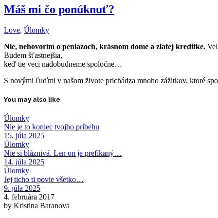
Máš mi čo ponúknuť?
Love
,
Úlomky
Nie, nehovorím o peniazoch, krásnom dome a zlatej kreditke.
Veľ
Budem šťastnejšia,
keď tie veci nadobudneme spoločne…
S novými ľuďmi v našom živote prichádza mnoho zážitkov, ktoré spol
You may also like
Úlomky
Nie je to koniec tvojho príbehu
15. júla 2025
Úlomky
Nie si bláznivá. Len on je prefíkaný…
14. júla 2025
Úlomky
Jej ticho ti povie všetko…
9. júla 2025
4. februára 2017
by Kristina Baranova