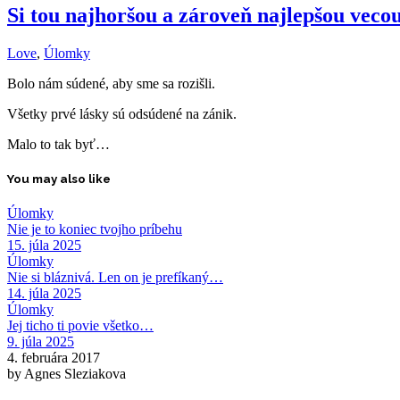
Si tou najhoršou a zároveň najlepšou vecou
Love
,
Úlomky
Bolo nám súdené, aby sme sa rozišli.
Všetky prvé lásky sú odsúdené na zánik.
Malo to tak byť…
You may also like
Úlomky
Nie je to koniec tvojho príbehu
15. júla 2025
Úlomky
Nie si bláznivá. Len on je prefíkaný…
14. júla 2025
Úlomky
Jej ticho ti povie všetko…
9. júla 2025
4. februára 2017
by Agnes Sleziakova