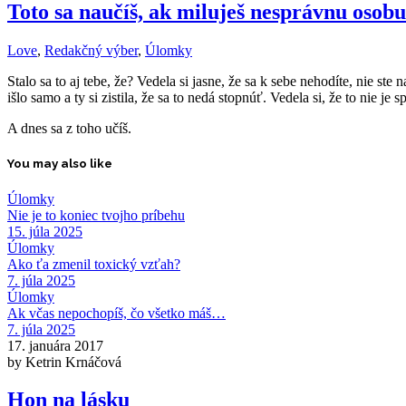
Toto sa naučíš, ak miluješ nesprávnu osobu
Love
,
Redakčný výber
,
Úlomky
Stalo sa to aj tebe, že? Vedela si jasne, že sa k sebe nehodíte, nie ste
išlo samo a ty si zistila, že sa to nedá stopnúť. Vedela si, že to nie je 
A dnes sa z toho učíš.
You may also like
Úlomky
Nie je to koniec tvojho príbehu
15. júla 2025
Úlomky
Ako ťa zmenil toxický vzťah?
7. júla 2025
Úlomky
Ak včas nepochopíš, čo všetko máš…
7. júla 2025
17. januára 2017
by Ketrin Krnáčová
Hon na lásku