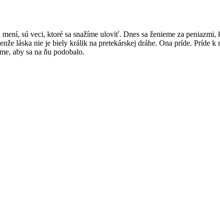
 mení, sú veci, ktoré sa snažíme uloviť. Dnes sa ženieme za peniazmi, 
enže láska nie je biely králik na pretekárskej dráhe. Ona príde. Príde k
eme, aby sa na ňu podobalo.