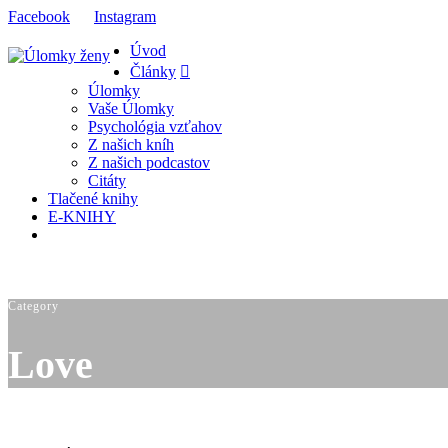
Facebook
Instagram
Úvod
Články
Úlomky
Vaše Úlomky
Psychológia vzťahov
Z našich kníh
Z našich podcastov
Citáty
Tlačené knihy
E-KNIHY
Category
Love