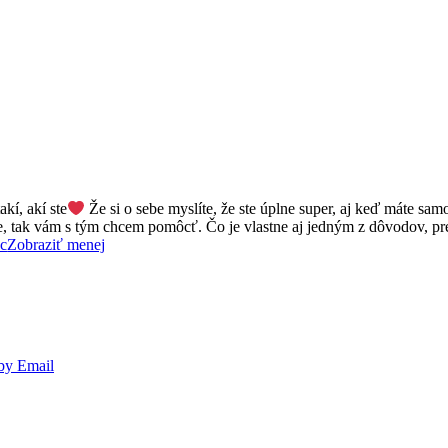
akí, akí ste
Že si o sebe myslíte, že ste úplne super, aj keď máte s
e, tak vám s tým chcem pomôcť. Čo je vlastne aj jedným z dôvodov, preč
ac
Zobraziť menej
by Email