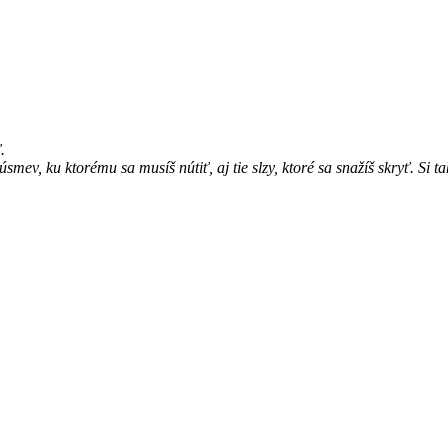
.
mev, ku ktorému sa musíš nútiť, aj tie slzy, ktoré sa snažíš skryť. Si t