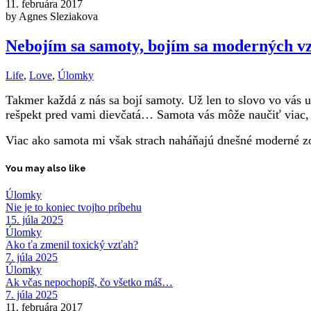
11. februára 2017
by Agnes Sleziakova
Nebojím sa samoty, bojím sa moderných v
Life
,
Love
,
Úlomky
Takmer každá z nás sa bojí samoty. Už len to slovo vo vás 
rešpekt pred vami dievčatá… Samota vás môže naučiť viac, ak
Viac ako samota mi však strach naháňajú dnešné moderné z
You may also like
Úlomky
Nie je to koniec tvojho príbehu
15. júla 2025
Úlomky
Ako ťa zmenil toxický vzťah?
7. júla 2025
Úlomky
Ak včas nepochopíš, čo všetko máš…
7. júla 2025
11. februára 2017