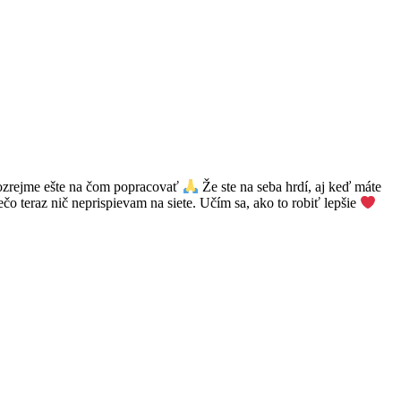
amozrejme ešte na čom popracovať
Že ste na seba hrdí, aj keď máte
o teraz nič neprispievam na siete. Učím sa, ako to robiť lepšie