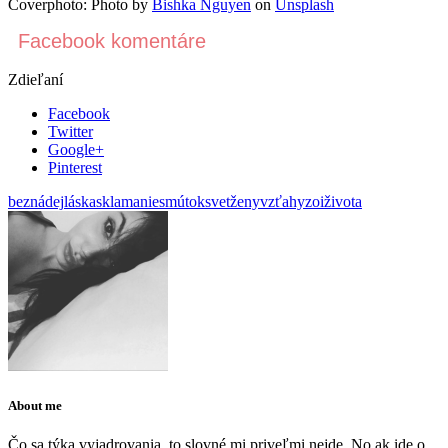
Coverphoto: Photo by
Bishka Nguyen
on
Unsplash
Facebook komentáre
Zdieľaní
Facebook
Twitter
Google+
Pinterest
beznádej
láska
sklamanie
smútok
svetženy
vzťahy
zoiživota
About me
Čo sa týka vyjadrovania, to slovné mi priveľmi nejde. No ak ide o