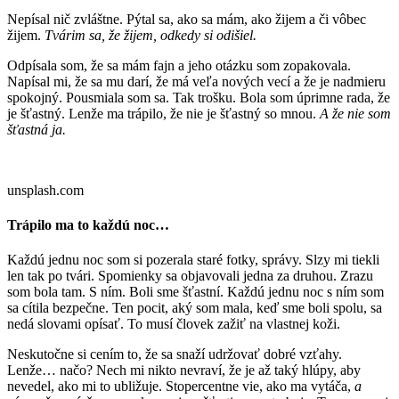
Nepísal nič zvláštne. Pýtal sa, ako sa mám, ako žijem a či vôbec
žijem.
Tvárim sa, že žijem, odkedy si odišiel.
Odpísala som, že sa mám fajn a jeho otázku som zopakovala.
Napísal mi, že sa mu darí, že má veľa nových vecí a že je nadmieru
spokojný. Pousmiala som sa. Tak trošku. Bola som úprimne rada, že
je šťastný. Lenže ma trápilo, že nie je šťastný so mnou.
A že nie som
šťastná ja.
unsplash.com
Trápilo ma to každú noc…
Každú jednu noc som si pozerala staré fotky, správy. Slzy mi tiekli
len tak po tvári. Spomienky sa objavovali jedna za druhou. Zrazu
som bola tam. S ním. Boli sme šťastní. Každú jednu noc s ním som
sa cítila bezpečne. Ten pocit, aký som mala, keď sme boli spolu, sa
nedá slovami opísať. To musí človek zažiť na vlastnej koži.
Neskutočne si cením to, že sa snaží udržovať dobré vzťahy.
Lenže… načo? Nech mi nikto nevraví, že je až taký hlúpy, aby
nevedel, ako mi to ubližuje. Stopercentne vie, ako ma vytáča,
a