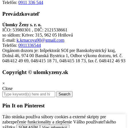
Telefón:
0911 336 544
Prevádzkovateľ
Úlomky Ženy s. r. o.
IČO: 53980301 , DIČ: 2121538661
so sídlom: Krivec 315, 962 05 Hriňová
E-mail:
k.krnacova90@gmail.com
Telefón:
0911336544
Orgánom dozoru je: Inšpektorát SOI pre Banskobystrický kraj,
Dolná 46, 974 00 Banská Bystrica 1, Odbor výkonu dozoru, tel. č.
048/412 49 69, 048/415 18 71, 048/415 18 73, fax č. 048/412 46 93
Copyright © ulomkyzeny.sk
×
Close
Pin It on Pinterest
Táto stránka používa súbory cookies a externé skripty pre
zabezpečenie funkcionality a zlepšenie Vášho používateľského
zážitku.
SÚHLASÍM
Viac informácií