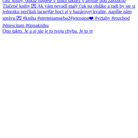
Ono takto. Je a aj nie je to tvoja chyba. Je to tv