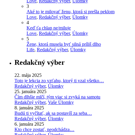
Love
,
Redakčný výber
,
Úlomky
3
Aké to je milovať ženu, ktorá si prešla peklom
Love
,
Redakčný výber
,
Úlomky
4
Keď ťa chlap ne/miluje
Love
,
Redakčný výber
,
Úlomky
5
Žene, ktorá musela byť silná príliš dlho
Life
,
Redakčný výber
,
Úlomky
Redakčný výber
22. mája 2025
Toto je lekcia zo vzťahu, ktorý ti vzal všetko…
Redakčný výber
,
Úlomky
25. januára 2025
Čím dlhšie mlčí, tým viac si zvyká na samotu
Redakčný výber
,
Vaše Úlomky
8. januára 2025
Budú ti vyčítať, ak sa postavíš za seba…
Redakčný výber
,
Úlomky
6. januára 2025
Kto chce zostať, neodchádza…
Redakčný výber
,
Úlomky