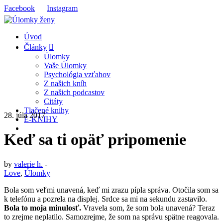
Facebook
Instagram
Úvod
Články
Úlomky
Vaše Úlomky
Psychológia vzťahov
Z našich kníh
Z našich podcastov
Citáty
Tlačené knihy
28. júla 2017
E-KNIHY
Keď sa ti opäť pripomenie
by
valerie h.
-
Love
,
Úlomky
Bola som veľmi unavená, keď mi zrazu pípla správa. Otočila som sa
k telefónu a pozrela na displej. Srdce sa mi na sekundu zastavilo.
Bola to moja minulosť.
Vravela som, že som bola unavená? Teraz
to zrejme neplatilo. Samozrejme, že som na správu spätne reagovala.