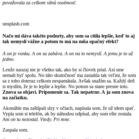
považovala za celkom silnú osobnosť.
unsplash.com
Načo mi dáva takéto podnety, aby som sa cítila lepšie, keď to aj
tak nemyslí vážne a potom to má na mňa opačný efekt?
A on je vonku. A on sa zabáva. A on na to nemyslí. A jemu je to už
jedno.
Lenže naozaj nie je všetko tak, ako by si človek prial. Asi sme
nemali byť spolu. No táto skutočnosť ma zasiahla tak veľmi, že som
sa z toho doteraz celkom nespamätala. Avšak snažím sa. Každý deň
si myslím, že je to lepšie a lepšie. No potom sa stane presne toto.
Znova sa objaví. Pripomenie sa. Tak nepatrne. A ja som znova
na začiatku.
Akonáhle ma zaštípali slzy v očiach, napísala som, že už idem spať.
Vypla som si telefón, ak by náhodou odpísal, aby som ešte zostala.
Ani on tu nezostal. Vtedy. Pri mne.
Zaspala som.