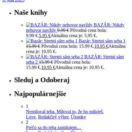
Naše knihy
BAZÁR: Nikdy
nehovor navždy
9.99
€
Pôvodná cena bola:
9.99 €.
5.95
€
Aktuálna cena je: 5.95 €.
Bazár: Stretni sám seba 1
15.99
€
Pôvodná cena bola: 15.99 €.
10.95
€
Aktuálna
cena je: 10.95 €.
BAZÁR: Stretni sám
seba 2
15.99
€
Pôvodná cena bola:
15.99 €.
10.95
€
Aktuálna cena je: 10.95 €.
Sleduj a Odoberaj
Najpopulárnejšie
1
Nemiloval teba. Miloval to, že ho miluješ.
Love
,
Redakčný výber
,
Úlomky
2
Prečo sa do teba zamilujem…