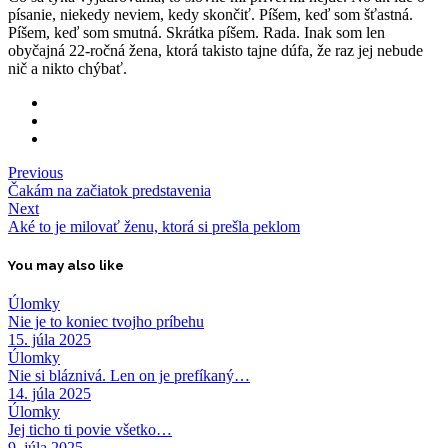
písanie, niekedy neviem, kedy skončiť. Píšem, keď som šťastná.
Píšem, keď som smutná. Skrátka píšem. Rada. Inak som len
obyčajná 22-ročná žena, ktorá takisto tajne dúfa, že raz jej nebude
nič a nikto chýbať.
Previous
Čakám na začiatok predstavenia
Next
Aké to je milovať ženu, ktorá si prešla peklom
You may also like
Úlomky
Nie je to koniec tvojho príbehu
15. júla 2025
Úlomky
Nie si bláznivá. Len on je prefíkaný…
14. júla 2025
Úlomky
Jej ticho ti povie všetko…
9. júla 2025