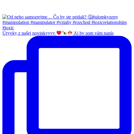
Úryvky z našej novinkyyyy
Aj by som vám napís