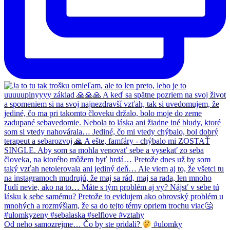
Od neho samozrejme… Čo by ste pridali?
#ulomky