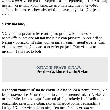
zároveň mrzí
, že on ma ku svojmu šťastiu nepotrebuje. Teraz naozaj
neviem, či je milý kvôli tomu, že sa o mňa zaujíma
(a či vôbec)
,
alebo je len proste sebec, aby mi dal najavo, aký úžasný je jeho
život.
Vždy bol taký…
Vždy bol na prvom mieste on a jeho priority. Mne to však
neprekážalo, pretože
on bol moja hlavná priorita
. A cez deň sa
tvárim v poriadku, šťastná, odmeraná a najmä –
nezaľúbená
. Čím
viac to skrývam, tým viac sa to večer prejaví. Tým viac na to
myslím. Tým viac to bolí.
OSTATNÍ PRÁVE ČÍTAJÚ
Pre dievča, ktoré si zaslúži viac
Nechcem zabudnúť na tie chvíle, ale na to, čo k nemu cítim.
Nie
je to správne. Lenže prečo, keď to viem, to neprechádza? Niekedy
mám chvíle, kedy sa zajakávam od plaču, inokedy len hľadím do
prázdneho priestoru a cítim, ako sa mi srdce pomaly rozpadá na
kúsky. Už teraz viem, že to nie je len metafora.
A to som sa