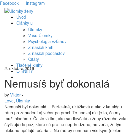
Facebook
Instagram
Úvod
Články
Úlomky
Vaše Úlomky
Psychológia vzťahov
Z našich kníh
Z našich podcastov
Citáty
Tlačené knihy
2. októbra 2019
E-KNIHY
Nemusíš byť dokonalá
by
Viktor
-
Love
,
Úlomky
Nemusíš byť dokonalá… Perfektná, ukážková a ako z katalógu
ráno po zobudení aj večer po práci. To naozaj nie je to, čo my
muži hľadáme. Často vidím, ako sa dievčatá a ženy rôzneho veku
štylizujú do póz, ktoré sú pre ne neprirodzené, no veria, že tým
niekoho upútajú, očaria… No rád by som nám všetkým (nielen