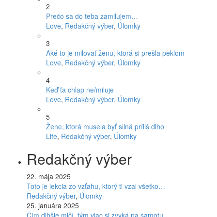
2
Prečo sa do teba zamilujem…
Love
,
Redakčný výber
,
Úlomky
3
Aké to je milovať ženu, ktorá si prešla peklom
Love
,
Redakčný výber
,
Úlomky
4
Keď ťa chlap ne/miluje
Love
,
Redakčný výber
,
Úlomky
5
Žene, ktorá musela byť silná príliš dlho
Life
,
Redakčný výber
,
Úlomky
Redakčný výber
22. mája 2025
Toto je lekcia zo vzťahu, ktorý ti vzal všetko…
Redakčný výber
,
Úlomky
25. januára 2025
Čím dlhšie mlčí, tým viac si zvyká na samotu