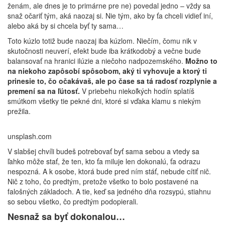
ženám, ale dnes je to primárne pre ne) povedal jedno – vždy sa
snaž očariť tým, aká naozaj si. Nie tým, ako by ťa chceli vidieť iní,
alebo aká by si chcela byť ty sama…
Toto kúzlo totiž bude naozaj iba kúzlom. Niečím, čomu nik v
skutočnosti neuverí, efekt bude iba krátkodobý a večne bude
balansovať na hranici ilúzie a niečoho nadpozemského.
Možno to
na niekoho zapôsobí spôsobom, aký ti vyhovuje a ktorý ti
prinesie to, čo očakávaš, ale po čase sa tá radosť rozplynie a
premení sa na ľútosť.
V priebehu niekoľkých hodín splatíš
smútkom všetky tie pekné dni, ktoré si vďaka klamu s niekým
prežila.
unsplash.com
V slabšej chvíli budeš potrebovať byť sama sebou a vtedy sa
ľahko môže stať, že ten, kto ťa miluje len dokonalú, ťa odrazu
nespozná. A k osobe, ktorá bude pred ním stáť, nebude cítiť nič.
Nič z toho, čo predtým, pretože všetko to bolo postavené na
falošných základoch. A tie, keď sa jedného dňa rozsypú, stiahnu
so sebou všetko, čo predtým podopierali.
Nesnaž sa byť dokonalou…