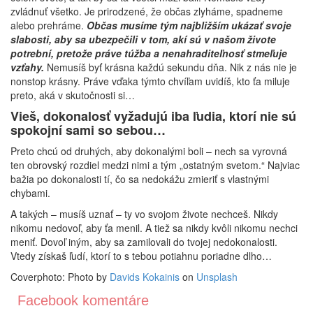
zvládnuť všetko. Je prirodzené, že občas zlyháme, spadneme
alebo prehráme.
O
bčas musíme tým najbližším ukázať svoje
slabosti, aby sa ubezpečili v tom, akí sú v našom živote
potrební, pretože práve túžba a nenahraditeľnosť stmeľuje
vzťahy.
Nemusíš byť krásna každú sekundu dňa. Nik z nás nie je
nonstop krásny. Práve vďaka týmto chvíľam uvidíš, kto ťa miluje
preto, aká v skutočnosti si…
Vieš, dokonalosť vyžadujú iba ľudia, ktorí nie sú
spokojní sami so sebou…
Preto chcú od druhých, aby dokonalými boli – nech sa vyrovná
ten obrovský rozdiel medzi nimi a tým „ostatným svetom.“ Najviac
bažia po dokonalosti tí, čo sa nedokážu zmieriť s vlastnými
chybami.
A takých – musíš uznať – ty vo svojom živote nechceš. Nikdy
nikomu nedovoľ, aby ťa menil. A tiež sa nikdy kvôli nikomu nechci
meniť. Dovoľ iným, aby sa zamilovali do tvojej nedokonalosti.
Vtedy získaš ľudí, ktorí to s tebou potiahnu poriadne dlho…
Coverphoto: Photo by
Davids Kokainis
on
Unsplash
Facebook komentáre