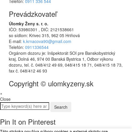
Telefón:
0911 336 544
Prevádzkovateľ
Úlomky Ženy s. r. o.
IČO: 53980301 , DIČ: 2121538661
so sídlom: Krivec 315, 962 05 Hriňová
E-mail:
k.krnacova90@gmail.com
Telefón:
0911336544
Orgánom dozoru je: Inšpektorát SOI pre Banskobystrický
kraj, Dolná 46, 974 00 Banská Bystrica 1, Odbor výkonu
dozoru, tel. č. 048/412 49 69, 048/415 18 71, 048/415 18 73,
fax č. 048/412 46 93
Copyright © ulomkyzeny.sk
×
Close
Pin It on Pinterest
Táto stránka používa súbory cookies a externé skripty pre