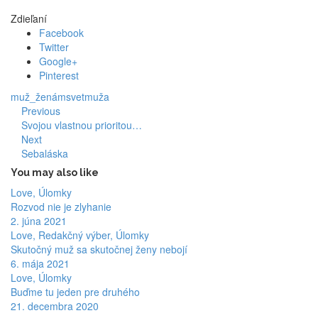
Zdieľaní
Facebook
Twitter
Google+
Pinterest
muž_ženám
svetmuža
Previous
Svojou vlastnou prioritou…
Next
Sebaláska
You may also like
Love, Úlomky
Rozvod nie je zlyhanie
2. júna 2021
Love, Redakčný výber, Úlomky
Skutočný muž sa skutočnej ženy nebojí
6. mája 2021
Love, Úlomky
Buďme tu jeden pre druhého
21. decembra 2020