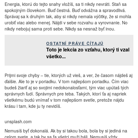
Energia, ktorú do tejto snahy vložíš, sa ti nikdy nevráti. Staň sa
spokojným človekom. Buď čestná. Buď odvážna a spravodlivá.
Správaj sa k druhým tak, aby si nikdy nemala výčitky, že si mohla
urobiť viac alebo menej. Nájdi v sebe rozvahu a vyrovnanie. No
nikdy nebojuj sama proti sebe. Nikdy sa nesnaž byť inou.
OSTATNÍ PRÁVE ČÍTAJÚ
Toto je lekcia zo vzťahu, ktorý ti vzal
všetko...
Prijmi svoje chyby – tie, ktorých už vieš, a ver, že časom nájdeš aj
ďalšie. Ale to je v poriadku. V tom najlepšom poriadku. Čím viac
budeš žiariť aj so svojimi nedokonalosťami, tým viac upútaš tých
správnych ľudí. Správnych pre teba. Takých, ktorí ťa aj napriek
všetkému budú vnímať v tom najlepšom svetle, pretože nájdu
krásu i tam, kde ju ty nevidíš.
unsplash.com
Nemusíš byť dokonalá. Ak by si takou bola, bola by si jediná na
celom svete, a tak by sa ťa všetci muži báli. Nemusíš vždy