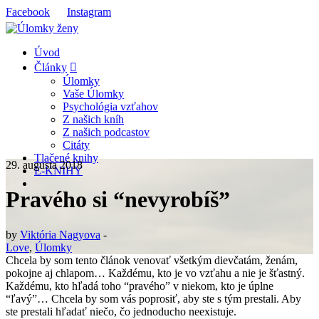
Facebook
Instagram
Úvod
Články
Úlomky
Vaše Úlomky
Psychológia vzťahov
Z našich kníh
Z našich podcastov
Citáty
Tlačené knihy
29. augusta 2018
E-KNIHY
Pravého si “nevyrobíš”
by
Viktória Nagyova
-
Love
,
Úlomky
Chcela by som tento článok venovať všetkým dievčatám, ženám,
pokojne aj chlapom… Každému, kto je vo vzťahu a nie je šťastný.
Každému, kto hľadá toho “pravého” v niekom, kto je úplne
“ľavý”… Chcela by som vás poprosiť, aby ste s tým prestali. Aby
ste prestali hľadať niečo, čo jednoducho neexistuje.