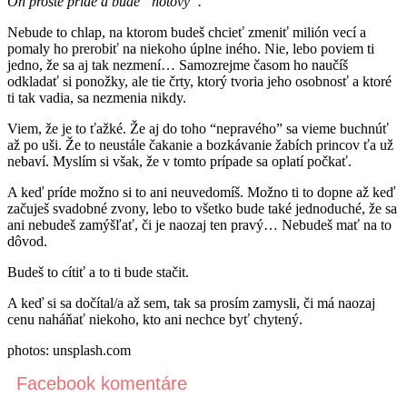
On proste príde a bude “hotový”.
Nebude to chlap, na ktorom budeš chcieť zmeniť milión vecí a
pomaly ho prerobiť na niekoho úplne iného. Nie, lebo poviem ti
jedno, že sa aj tak nezmení… Samozrejme časom ho naučíš
odkladať si ponožky, ale tie črty, ktorý tvoria jeho osobnosť a ktoré
ti tak vadia, sa nezmenia nikdy.
Viem, že je to ťažké. Že aj do toho “nepravého” sa vieme buchnúť
až po uši. Že to neustále čakanie a bozkávanie žabích princov ťa už
nebaví. Myslím si však, že v tomto prípade sa oplatí počkať.
A keď príde možno si to ani neuvedomíš. Možno ti to dopne až keď
začuješ svadobné zvony, lebo to všetko bude také jednoduché, že sa
ani nebudeš zamýšľať, či je naozaj ten pravý… Nebudeš mať na to
dôvod.
Budeš to cítiť a to ti bude stačit.
A keď si sa dočítal/a až sem, tak sa prosím zamysli, či má naozaj
cenu naháňať niekoho, kto ani nechce byť chytený.
photos: unsplash.com
Facebook komentáre