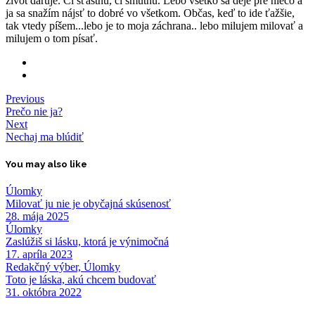
život daruje. Či šťastnú, či smutnú. Lebo všetko sa deje pre niečo a
ja sa snažím nájsť to dobré vo všetkom. Občas, keď to ide ťažšie,
tak vtedy píšem...lebo je to moja záchrana.. lebo milujem milovať a
milujem o tom písať.
Previous
Prečo nie ja?
Next
Nechaj ma blúdiť
You may also like
Úlomky
Milovať ju nie je obyčajná skúsenosť
28. mája 2025
Úlomky
Zaslúžiš si lásku, ktorá je výnimočná
17. apríla 2023
Redakčný výber, Úlomky
Toto je láska, akú chcem budovať
31. októbra 2022