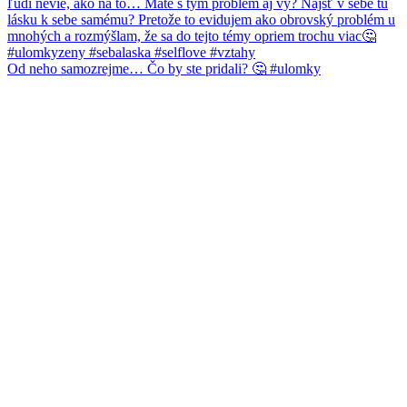
Od neho samozrejme… Čo by ste pridali? 🤔 #ulomky