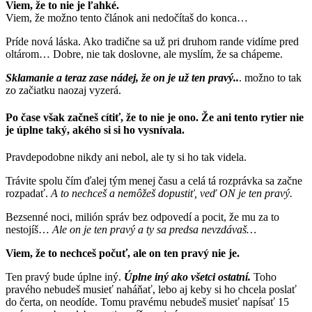
Viem, že to nie je ľahké.
Viem, že možno tento článok ani nedočítaš do konca…
Príde nová láska. Ako tradične sa už pri druhom rande vidíme pred
oltárom… Dobre, nie tak doslovne, ale myslím, že sa chápeme.
Sklamanie a teraz zase nádej, že on je už ten pravý..
. možno to tak
zo začiatku naozaj vyzerá.
Po čase však začneš cítiť, že to nie je ono. Že ani tento rytier nie
je úplne taký, akého si si ho vysnívala.
Pravdepodobne nikdy ani nebol, ale ty si ho tak videla.
Trávite spolu čím ďalej tým menej času a celá tá rozprávka sa začne
rozpadať.
A to nechceš a nemôžeš dopustiť, veď ON je ten pravý.
Bezsenné noci, milión správ bez odpovedí a pocit, že mu za to
nestojíš…
Ale on je ten pravý a ty sa predsa nevzdávaš…
Viem, že to nechceš počuť, ale on ten pravý nie je.
Ten pravý bude úplne iný.
Úplne iný ako všetci ostatní.
Toho
pravého nebudeš musieť naháňať, lebo aj keby si ho chcela poslať
do čerta, on neodíde. Tomu pravému nebudeš musieť napísať 15