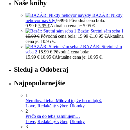
Naše knihy
BAZÁR: Nikdy
nehovor navždy
9.99
€
Pôvodná cena bola:
9.99 €.
5.95
€
Aktuálna cena je: 5.95 €.
Bazár: Stretni sám seba 1
15.99
€
Pôvodná cena bola: 15.99 €.
10.95
€
Aktuálna
cena je: 10.95 €.
BAZÁR: Stretni sám
seba 2
15.99
€
Pôvodná cena bola:
15.99 €.
10.95
€
Aktuálna cena je: 10.95 €.
Sleduj a Odoberaj
Najpopulárnejšie
1
Nemiloval teba. Miloval to, že ho miluješ.
Love
,
Redakčný výber
,
Úlomky
2
Prečo sa do teba zamilujem…
Love
,
Redakčný výber
,
Úlomky
3