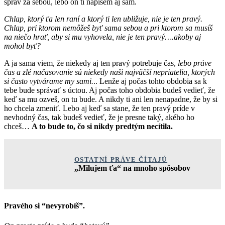
správ za sebou, lebo on ti napíšem aj sám.
Chlap, ktorý ťa len raní a ktorý ti len ubližuje, nie je ten pravý.
Chlap, pri ktorom nemôžeš byť sama sebou a pri ktorom sa musíš
na niečo hrať, aby si mu vyhovela, nie je ten pravý….akoby aj
mohol byť?
A ja sama viem, že niekedy aj ten pravý potrebuje čas,
lebo práve
čas a zlé načasovanie sú niekedy naši najväčší nepriatelia, ktorých
si často vytvárame my sami.
.. Lenže aj počas tohto obdobia sa k
tebe bude správať s úctou. Aj počas toho obdobia budeš vedieť, že
keď sa mu ozveš, on tu bude. A nikdy ti ani len nenapadne, že by si
ho chcela zmeniť. Lebo aj keď sa stane, že ten pravý príde v
nevhodný čas, tak budeš vedieť, že je presne taký, akého ho
chceš…
A to bude to, čo si nikdy predtým necítila.
OSTATNÍ PRÁVE ČÍTAJÚ
„Milujem ťa“ na mnoho spôsobov
Pravého si “nevyrobíš”.