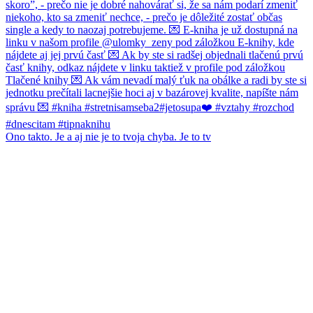
Ono takto. Je a aj nie je to tvoja chyba. Je to tv