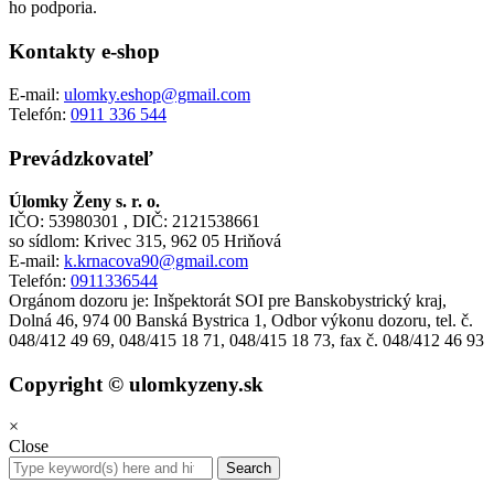
ho podporia.
Kontakty e-shop
E-mail:
ulomky.eshop@gmail.com
Telefón:
0911 336 544
Prevádzkovateľ
Úlomky Ženy s. r. o.
IČO: 53980301 , DIČ: 2121538661
so sídlom: Krivec 315, 962 05 Hriňová
E-mail:
k.krnacova90@gmail.com
Telefón:
0911336544
Orgánom dozoru je: Inšpektorát SOI pre Banskobystrický kraj,
Dolná 46, 974 00 Banská Bystrica 1, Odbor výkonu dozoru, tel. č.
048/412 49 69, 048/415 18 71, 048/415 18 73, fax č. 048/412 46 93
Copyright © ulomkyzeny.sk
×
Close