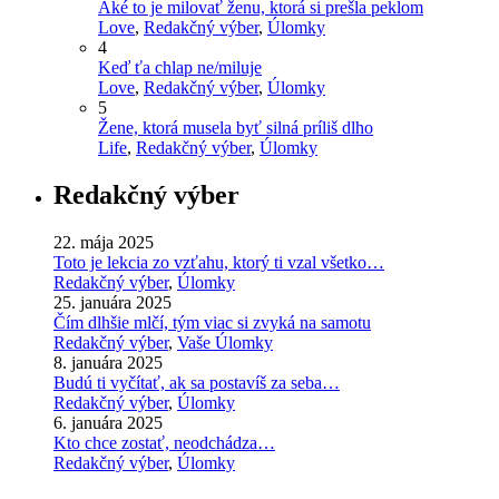
Aké to je milovať ženu, ktorá si prešla peklom
Love
,
Redakčný výber
,
Úlomky
4
Keď ťa chlap ne/miluje
Love
,
Redakčný výber
,
Úlomky
5
Žene, ktorá musela byť silná príliš dlho
Life
,
Redakčný výber
,
Úlomky
Redakčný výber
22. mája 2025
Toto je lekcia zo vzťahu, ktorý ti vzal všetko…
Redakčný výber
,
Úlomky
25. januára 2025
Čím dlhšie mlčí, tým viac si zvyká na samotu
Redakčný výber
,
Vaše Úlomky
8. januára 2025
Budú ti vyčítať, ak sa postavíš za seba…
Redakčný výber
,
Úlomky
6. januára 2025
Kto chce zostať, neodchádza…
Redakčný výber
,
Úlomky