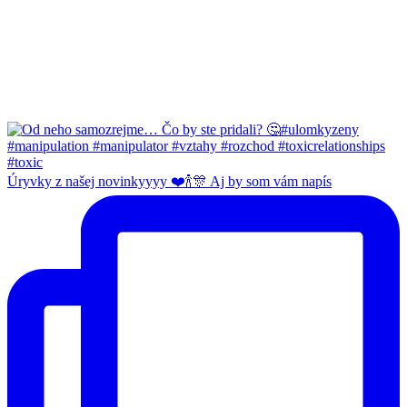
Úryvky z našej novinkyyyy ❤️🍾🎊 Aj by som vám napís