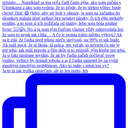
Ja to tu tak trošku omieľam, ale to len preto, leb