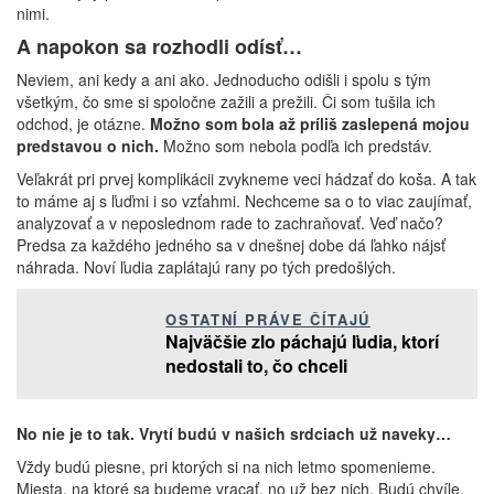
nimi.
A napokon sa rozhodli odísť…
Neviem, ani kedy a ani ako. Jednoducho odišli i spolu s tým
všetkým, čo sme si spoločne zažili a prežili. Či som tušila ich
odchod, je otázne.
Možno som bola až príliš zaslepená mojou
predstavou o nich.
Možno som nebola podľa ich predstáv.
Veľakrát pri prvej komplikácii zvykneme veci hádzať do koša. A tak
to máme aj s ľuďmi i so vzťahmi. Nechceme sa o to viac zaujímať,
analyzovať a v neposlednom rade to zachraňovať. Veď načo?
Predsa za každého jedného sa v dnešnej dobe dá ľahko nájsť
náhrada. Noví ľudia zaplátajú rany po tých predošlých.
OSTATNÍ PRÁVE ČÍTAJÚ
Najväčšie zlo páchajú ľudia, ktorí
nedostali to, čo chceli
No nie je to tak. Vrytí budú v našich srdciach už naveky…
Vždy budú piesne, pri ktorých si na nich letmo spomenieme.
Miesta, na ktoré sa budeme vracať, no už bez nich. Budú chvíle,