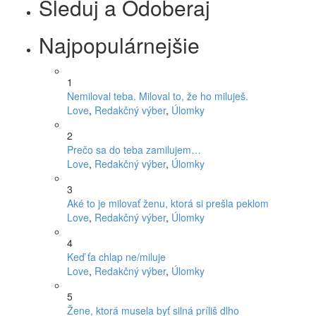
Sleduj a Odoberaj
Najpopulárnejšie
1
Nemiloval teba. Miloval to, že ho miluješ.
Love
,
Redakčný výber
,
Úlomky
2
Prečo sa do teba zamilujem…
Love
,
Redakčný výber
,
Úlomky
3
Aké to je milovať ženu, ktorá si prešla peklom
Love
,
Redakčný výber
,
Úlomky
4
Keď ťa chlap ne/miluje
Love
,
Redakčný výber
,
Úlomky
5
Žene, ktorá musela byť silná príliš dlho