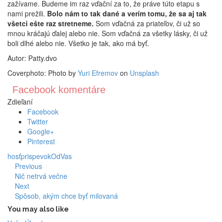
zažívame. Budeme im raz vďační za to, že práve túto etapu s
nami prežili.
Bolo nám to tak dané a verím tomu, že sa aj tak
všetci ešte raz stretneme.
Som vďačná za priateľov, či už so
mnou kráčajú ďalej alebo nie. Som vďačná za všetky lásky, či už
boli dlhé alebo nie. Všetko je tak, ako má byť.
Autor: Patty.dvo
Coverphoto: Photo by
Yuri Efremov
on
Unsplash
Facebook komentáre
Zdieľaní
Facebook
Twitter
Google+
Pinterest
hosť
prispevokOdVas
Previous
Nič netrvá večne
Next
Spôsob, akým chce byť milovaná
You may also like