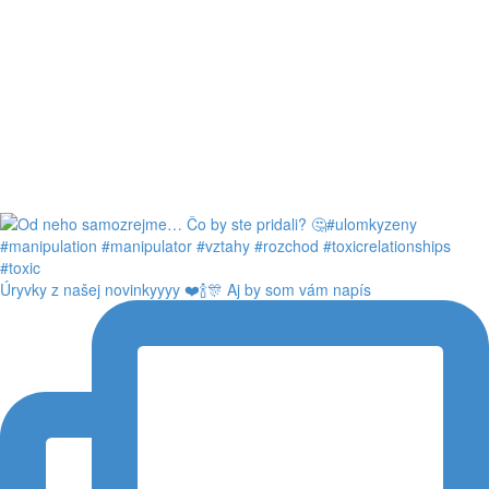
Úryvky z našej novinkyyyy ❤️🍾🎊 Aj by som vám napís