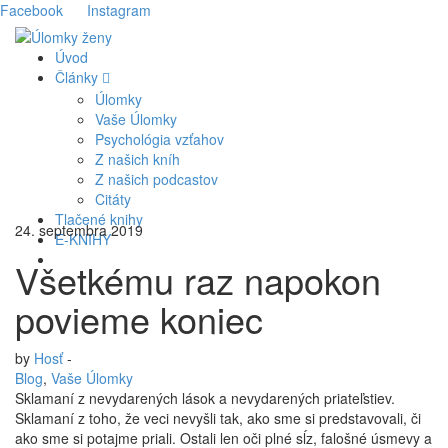
Facebook
Instagram
Úvod
Články
Úlomky
Vaše Úlomky
Psychológia vzťahov
Z našich kníh
Z našich podcastov
Citáty
Tlačené knihy
24. septembra 2019
E-KNIHY
Všetkému raz napokon
povieme koniec
by
Hosť
-
Blog
,
Vaše Úlomky
Sklamaní z nevydarených lások a nevydarených priateľstiev.
Sklamaní z toho, že veci nevyšli tak, ako sme si predstavovali, či
ako sme si potajme priali. Ostali len oči plné sĺz, falošné úsmevy a