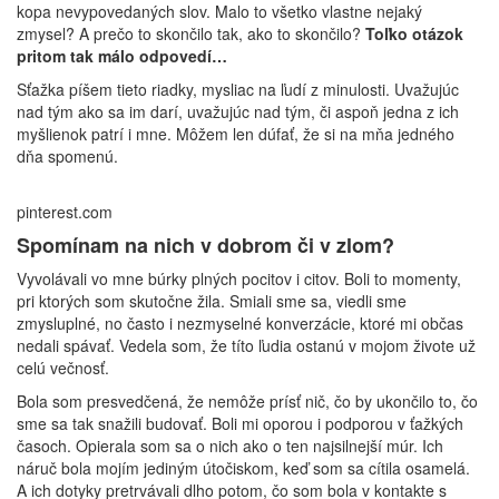
kopa nevypovedaných slov. Malo to všetko vlastne nejaký
zmysel? A prečo to skončilo tak, ako to skončilo?
Toľko otázok
pritom tak málo odpovedí…
Sťažka píšem tieto riadky, mysliac na ľudí z minulosti. Uvažujúc
nad tým ako sa im darí, uvažujúc nad tým, či aspoň jedna z ich
myšlienok patrí i mne. Môžem len dúfať, že si na mňa jedného
dňa spomenú.
pinterest.com
Spomínam na nich v dobrom či v zlom?
Vyvolávali vo mne búrky plných pocitov i citov. Boli to momenty,
pri ktorých som skutočne žila. Smiali sme sa, viedli sme
zmysluplné, no často i nezmyselné konverzácie, ktoré mi občas
nedali spávať. Vedela som, že títo ľudia ostanú v mojom živote už
celú večnosť.
Bola som presvedčená, že nemôže prísť nič, čo by ukončilo to, čo
sme sa tak snažili budovať. Boli mi oporou i podporou v ťažkých
časoch. Opierala som sa o nich ako o ten najsilnejší múr. Ich
náruč bola mojím jediným útočiskom, keď som sa cítila osamelá.
A ich dotyky pretrvávali dlho potom, čo som bola v kontakte s