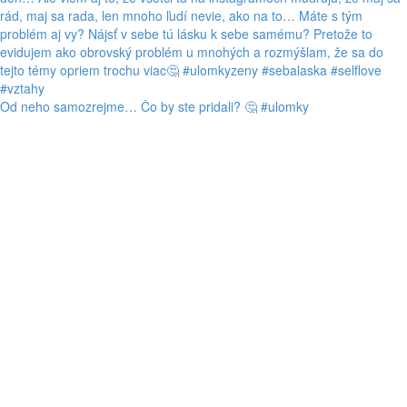
Od neho samozrejme… Čo by ste pridali? 🤔 #ulomky