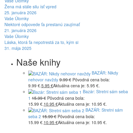
Vaše Úlomky
Žena má stále silu ísť vpred
25. januára 2026
Vaše Úlomky
Niektoré odpovede ťa prestanú zaujímať
21. januára 2026
Vaše Úlomky
Láska, ktorá ťa nepotrestá za to, kým si
31. mája 2025
Naše knihy
BAZÁR: Nikdy
nehovor navždy
9.99
€
Pôvodná cena bola:
9.99 €.
5.95
€
Aktuálna cena je: 5.95 €.
Bazár: Stretni sám seba
1
15.99
€
Pôvodná cena bola:
15.99 €.
10.95
€
Aktuálna cena je: 10.95 €.
BAZÁR: Stretni sám
seba 2
15.99
€
Pôvodná cena bola:
15.99 €.
10.95
€
Aktuálna cena je: 10.95 €.