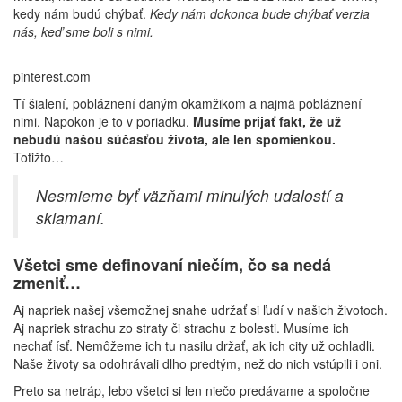
kedy nám budú chýbať.
Kedy nám dokonca bude chýbať verzia
nás, keď sme boli s nimi.
pinterest.com
Tí šialení, pobláznení daným okamžikom a najmä pobláznení
nimi. Napokon je to v poriadku.
Musíme prijať fakt, že už
nebudú našou súčasťou života, ale len spomienkou.
Totižto…
Nesmieme byť väzňami minulých udalostí a
sklamaní.
Všetci sme definovaní niečím, čo sa nedá
zmeniť…
Aj napriek našej všemožnej snahe udržať si ľudí v našich životoch.
Aj napriek strachu zo straty či strachu z bolesti. Musíme ich
nechať ísť. Nemôžeme ich tu nasilu držať, ak ich city už ochladli.
Naše životy sa odohrávali dlho predtým, než do nich vstúpili i oni.
Preto sa netráp, lebo všetci si len niečo predávame a spoločne