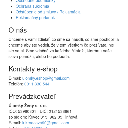
Obchodné podmienky
Ochrana súkromia
Odstúpenie od zmluvy / Reklamácia
Reklamačný poriadok
O nás
Chceme s vami zdieľať, čo sme sa naučili, čo sme pochopili a
chceme aby ste vedeli, že v tom všetkom čo prežívate, nie
ste sami. Sme vďačné za každého čitateľa, ktorému naše
slová pomôžu, alebo ho podporia.
Kontakty e-shop
E-mail:
ulomky.eshop@gmail.com
Telefón:
0911 336 544
Prevádzkovateľ
Úlomky Ženy s. r. o.
IČO: 53980301 , DIČ: 2121538661
so sídlom: Krivec 315, 962 05 Hriňová
E-mail:
k.krnacova90@gmail.com