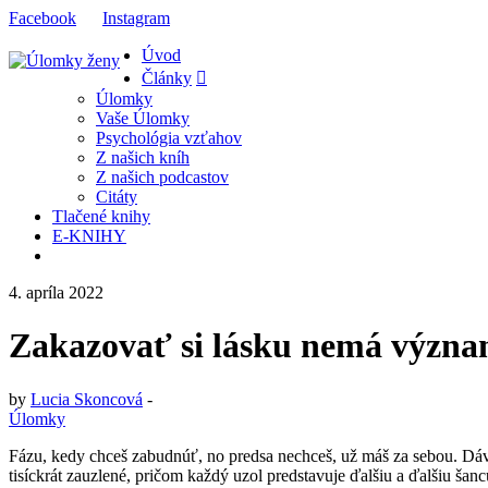
Facebook
Instagram
Úvod
Články
Úlomky
Vaše Úlomky
Psychológia vzťahov
Z našich kníh
Z našich podcastov
Citáty
Tlačené knihy
E-KNIHY
4. apríla 2022
Zakazovať si lásku nemá význ
by
Lucia Skoncová
-
Úlomky
Fázu, kedy chceš zabudnúť, no predsa nechceš, už máš za sebou. Dávn
tisíckrát zauzlené, pričom každý uzol predstavuje ďalšiu a ďalšiu šan