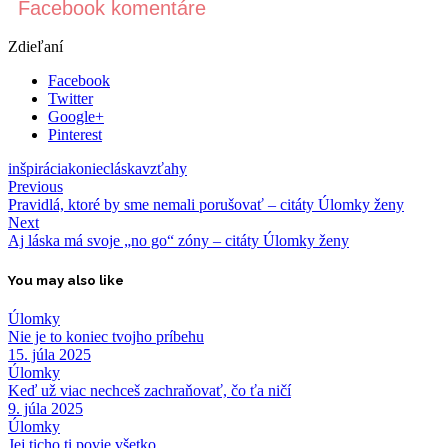
Facebook komentáre
Zdieľaní
Facebook
Twitter
Google+
Pinterest
inšpirácia
koniec
láska
vzťahy
Previous
Pravidlá, ktoré by sme nemali porušovať – citáty Úlomky ženy
Next
Aj láska má svoje „no go“ zóny – citáty Úlomky ženy
You may also like
Úlomky
Nie je to koniec tvojho príbehu
15. júla 2025
Úlomky
Keď už viac nechceš zachraňovať, čo ťa ničí
9. júla 2025
Úlomky
Jej ticho ti povie všetko…