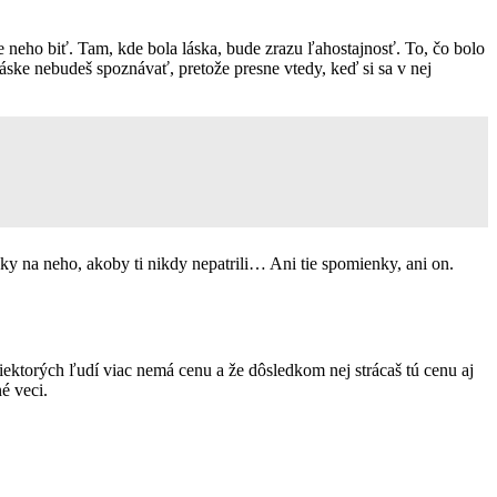
re neho biť. Tam, kde bola láska, bude zrazu ľahostajnosť. To, čo bolo
láske nebudeš spoznávať, pretože presne vtedy, keď si sa v nej
nky na neho, akoby ti nikdy nepatrili… Ani tie spomienky, ani on.
ktorých ľudí viac nemá cenu a že dôsledkom nej strácaš tú cenu aj
né veci.