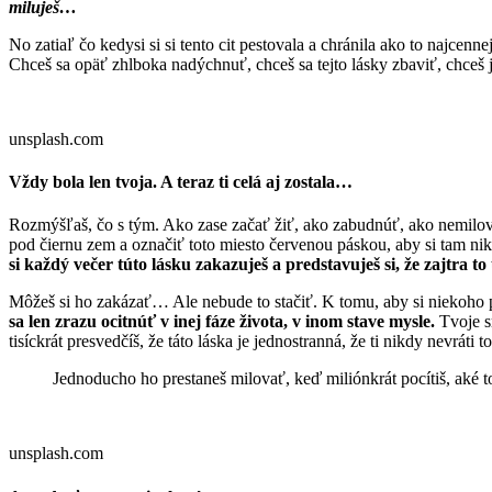
miluješ…
No zatiaľ čo kedysi si si tento cit pestovala a chránila ako to najcenn
Chceš sa opäť zhlboka nadýchnuť, chceš sa tejto lásky zbaviť, chceš j
unsplash.com
Vždy bola len tvoja. A teraz ti celá aj zostala…
Rozmýšľaš, čo s tým. Ako zase začať žiť, ako zabudnúť, ako nemilova
pod čiernu zem a označiť toto miesto červenou páskou, aby si tam nik
si každý večer túto lásku zakazuješ a predstavuješ si, že zajtra t
Môžeš si ho zakázať… Ale nebude to stačiť. K tomu, aby si niekoho p
sa len zrazu ocitnúť v inej fáze života, v inom stave mysle.
Tvoje s
tisíckrát presvedčíš, že táto láska je jednostranná, že ti nikdy nevráti t
Jednoducho ho prestaneš milovať, keď miliónkrát pocítiš, aké to
unsplash.com