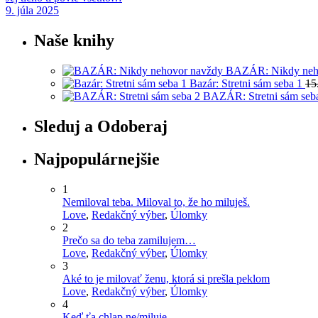
9. júla 2025
Naše knihy
BAZÁR: Nikdy neh
Bazár: Stretni sám seba 1
15
BAZÁR: Stretni sám seb
Sleduj a Odoberaj
Najpopulárnejšie
1
Nemiloval teba. Miloval to, že ho miluješ.
Love
,
Redakčný výber
,
Úlomky
2
Prečo sa do teba zamilujem…
Love
,
Redakčný výber
,
Úlomky
3
Aké to je milovať ženu, ktorá si prešla peklom
Love
,
Redakčný výber
,
Úlomky
4
Keď ťa chlap ne/miluje