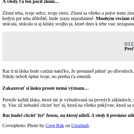
A vtedy ťa ten pocit zlomí…
Zlomí teba, tvoje srdce, tvoju vieru. Zlomí sa všetko a práve tento z
kedysi pre teba dôležité, bude zrazu nepodstatné.
Mnohým veciam via
strácala, strácala si aj kúsky svojho ja, ktoré dnes k tebe viac nezapas
OST
Preč
Raz ti tá láska bude cudzia natoľko, že prestaneš pátrať po dôvodoch
Nikdy neboli úplne tvoje, no predsa ťa zmenili.
Zakazovať si lásku proste nemá význam…
Pretože každá láska, ktorá nie je vybudovaná na pevných základoch,
ty. Viac už nebudeš chcieť byť tá, ktorá na všetko prikývne, ktorá sa 
Raz budeš chcieť byť ženou, na ktorej záleží. A vtedy ti prestane zál
Coverphoto: Photo by
Greg Rak
on
Unsplash