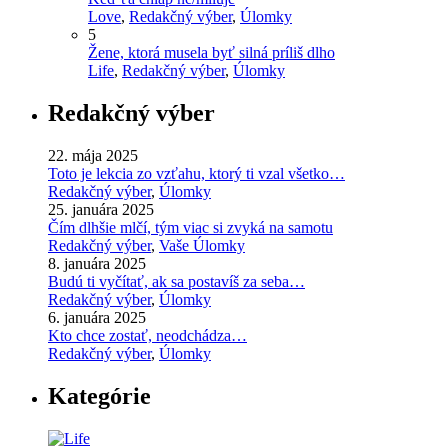
Love
,
Redakčný výber
,
Úlomky
5
Žene, ktorá musela byť silná príliš dlho
Life
,
Redakčný výber
,
Úlomky
Redakčný výber
22. mája 2025
Toto je lekcia zo vzťahu, ktorý ti vzal všetko…
Redakčný výber
,
Úlomky
25. januára 2025
Čím dlhšie mlčí, tým viac si zvyká na samotu
Redakčný výber
,
Vaše Úlomky
8. januára 2025
Budú ti vyčítať, ak sa postavíš za seba…
Redakčný výber
,
Úlomky
6. januára 2025
Kto chce zostať, neodchádza…
Redakčný výber
,
Úlomky
Kategórie