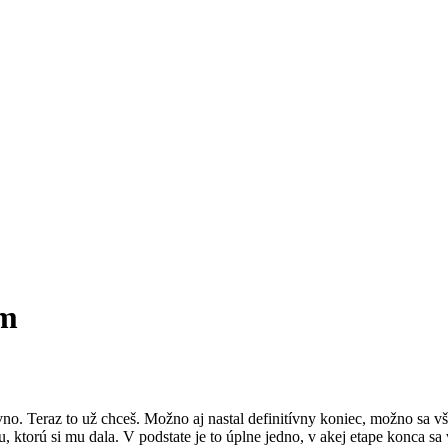
am
o. Teraz to už chceš. Možno aj nastal definitívny koniec, možno sa vše
cu, ktorú si mu dala. V podstate je to úplne jedno, v akej etape konca s