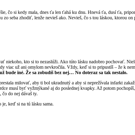
ejšie, čo si kedy mala, dnes ťa len ťahá ku dnu. Hnevá ťa, dusí ťa, pripo
u zo seba zhodiť, lenže nevieš ako. Nevieš, čo s tou láskou, ktorou on 
ť niekoho, kto si to nezaslúži. Ako túto lásku nadobro pochovať. Niel
dy viac už ani omylom nevkročila. Vždy, keď si to pripustíš – že k nemu
o už bude iné. Že sa zobudíš bez nej… No doteraz sa tak nestalo.
restala milovať, aby ti bol ukradnutý a aby si neprežívala infarkt z
rdce musí byť vyžmýkané aj do poslednej kvapky. Až potom pochopíš,
o, čo do nej dávaš ty.
 je, keď si na tú lásku sama.