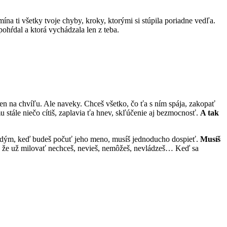
mína ti všetky tvoje chyby, kroky, ktorými si stúpila poriadne vedľa.
pohŕdal a ktorá vychádzala len z teba.
en na chvíľu. Ale naveky. Chceš všetko, čo ťa s ním spája, zakopať
 stále niečo cítiš, zaplavia ťa hnev, skľúčenie aj bezmocnosť.
A tak
akaždým, keď budeš počuť jeho meno, musíš jednoducho dospieť.
Musíš
 že už milovať nechceš, nevieš, nemôžeš, nevládzeš… Keď sa