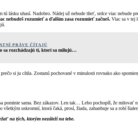
lom tú lásku uhasí. Nadobro. Nádej už nebude tlieť, srdce viac nebude p
c nebudeš rozumieť a ďalším zasa rozumieť začneš.
Viac sa v tej 
ujú.
ATNÍ PRÁVE ČÍTAJÚ
o sa rozchádzajú tí, ktorí sa milujú…
, prečo si ju cítila. Zostanú pochované v minulosti rovnako ako spomie
 sa pominie sama. Bez zákazov. Len tak… Lebo pochopíš, že milovať nie
so všetkým uskromní, ktorá čaká, prosí, žiada, zahanbuje sa a robí šiale
ežať na tých, ktorým nezáleží na tebe.