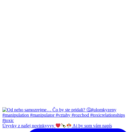
Úryvky z našej novinkyyyy
Aj by som vám napís