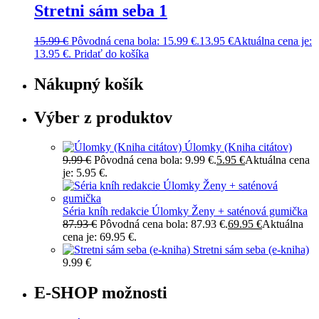
Stretni sám seba 1
15.99
€
Pôvodná cena bola: 15.99 €.
13.95
€
Aktuálna cena je:
13.95 €.
Pridať do košíka
Nákupný košík
Výber z produktov
Úlomky (Kniha citátov)
9.99
€
Pôvodná cena bola: 9.99 €.
5.95
€
Aktuálna cena
je: 5.95 €.
Séria kníh redakcie Úlomky Ženy + saténová gumička
87.93
€
Pôvodná cena bola: 87.93 €.
69.95
€
Aktuálna
cena je: 69.95 €.
Stretni sám seba (e-kniha)
9.99
€
E-SHOP možnosti