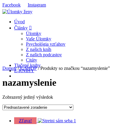
Facebook
Instagram
Úvod
Články
Úlomky
Vaše Úlomky
Psychológia vzťahov
Z našich kníh
Z našich podcastov
Citáty
Tlačené knihy
Domov
/
E-SHOP
/ Produkty so značkou “nazamyslenie”
E-KNIHY
nazamyslenie
Zobrazený jediný výsledok
Zľava!