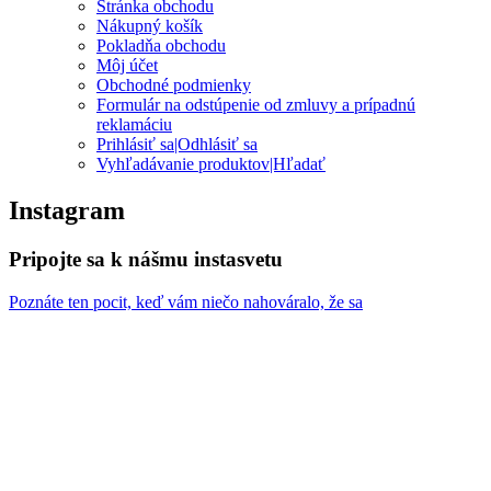
Stránka obchodu
Nákupný košík
Pokladňa obchodu
Môj účet
Obchodné podmienky
Formulár na odstúpenie od zmluvy a prípadnú
reklamáciu
Prihlásiť sa|Odhlásiť sa
Vyhľadávanie produktov|Hľadať
Instagram
Pripojte sa k nášmu instasvetu
Poznáte ten pocit, keď vám niečo nahováralo, že sa