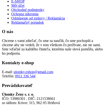
E-SHOP
Môj účet
Obchodné podmienky
Ochrana súkromia
Odstúpenie od zmluvy / Reklamácia
Reklamačný poriadok
O nás
Chceme s vami zdieľať, čo sme sa naučili, čo sme pochopili a
chceme aby ste vedeli, že v tom všetkom čo prežívate, nie ste sami.
Sme vďačné za každého čitateľa, ktorému naše slová pomôžu, alebo
ho podporia.
Kontakty e-shop
E-mail:
ulomky.eshop@gmail.com
Telefón:
0911 336 544
Prevádzkovateľ
Úlomky Ženy s. r. o.
IČO: 53980301 , DIČ: 2121538661
so sídlom: Krivec 315, 962 05 Hriňová