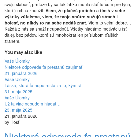
svoju slabosť, pretože by sa tak ľahko mohla stať terčom pre tých,
ktorí ju chcú zneužiť.
Viem, že plačeš potichu a tlmíš v sebe
výkriky zúfalstva, viem, že tvoje vnútro sužujú strach i
bolesť, no nikdy to na sebe nedáš znať.
Viem to veľmi dobre…
Každá z nás sa snaží neupadnúť. Všetky hľadáme motiváciu ísť
ďalej, bez pádov, ktoré sú mnohokrát len prísľubom ďalších
zranení.
You may also like
Vaše Úlomky
Niektoré odpovede ťa prestanú zaujímať
21. januára 2026
Vaše Úlomky
Láska, ktorá ťa nepotrestá za to, kým si
31. mája 2025
Vaše Úlomky
Už ťa viac nebudem hľadať…
23. mája 2025
21. januára 2026
by Hosť
Niektoré odpovede ťa prestanú