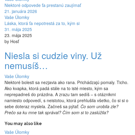
Niektoré odpovede ťa prestanú zaujímať
21. januára 2026
Vaše Úlomky
Láska, ktorá ťa nepotrestá za to, kým si
31. mája 2025
23. mája 2025
by Hosť
Niesla si cudzie viny. Už
nemusíš…
Vaše Úlomky
Niektoré bolesti sa nezjavia ako rana. Prichádzajú pomaly. Ticho.
Ako kvapka, ktorá padá stále na to isté miesto, kým sa
neprepadneš do prázdna. A zrazu tam sedíš – s otáznikmi
namiesto odpovedí, s neistotou, ktorá prehlušila všetko, čo si si o
sebe doteraz myslela. Začneš sa pýtať:
Čo som urobila zle?
Prečo sa ku mne tak správal? Čím som si to zaslúžila?
You may also like
Vaše Úlomky