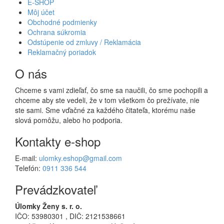
E-SHOP
Môj účet
Obchodné podmienky
Ochrana súkromia
Odstúpenie od zmluvy / Reklamácia
Reklamačný poriadok
O nás
Chceme s vami zdieľať, čo sme sa naučili, čo sme pochopili a
chceme aby ste vedeli, že v tom všetkom čo prežívate, nie
ste sami. Sme vďačné za každého čitateľa, ktorému naše
slová pomôžu, alebo ho podporia.
Kontakty e-shop
E-mail:
ulomky.eshop@gmail.com
Telefón:
0911 336 544
Prevádzkovateľ
Úlomky Ženy s. r. o.
IČO: 53980301 , DIČ: 2121538661