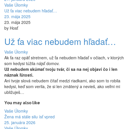
Vaše Úlomky
Už ťa viac nebudem hľadať…
23. mája 2025
23. mája 2025
by Hosť
Už ťa viac nebudem hľadať…
Vaše Úlomky
Ak ťa raz opäť stretnem, už ťa nebudem hľadať v očiach, v ktorých
som kedysi túžila nájsť domov.
Už nebudem skúmať tvoju tvár, či sa na nej objaví čo i len
náznak ľútosti.
Ani tvoje slová nebudem čítať medzi riadkami, ako som to robila
kedysi, keď som verila, že si len zmätený a nevieš, ako veľmi mi
ubližuješ…
You may also like
Vaše Úlomky
Žena má stále silu ísť vpred
25. januára 2026
Vaše Úlomky