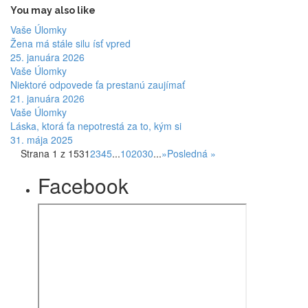
You may also like
Vaše Úlomky
Žena má stále silu ísť vpred
25. januára 2026
Vaše Úlomky
Niektoré odpovede ťa prestanú zaujímať
21. januára 2026
Vaše Úlomky
Láska, ktorá ťa nepotrestá za to, kým si
31. mája 2025
Strana 1 z 153
1
2
3
4
5
...
10
20
30
...
»
Posledná »
Facebook