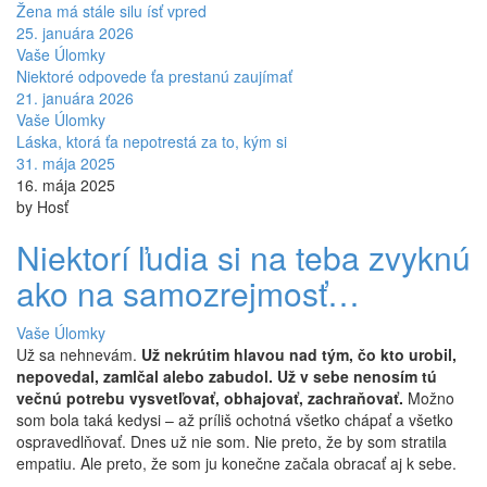
Žena má stále silu ísť vpred
25. januára 2026
Vaše Úlomky
Niektoré odpovede ťa prestanú zaujímať
21. januára 2026
Vaše Úlomky
Láska, ktorá ťa nepotrestá za to, kým si
31. mája 2025
16. mája 2025
by Hosť
Niektorí ľudia si na teba zvyknú
ako na samozrejmosť…
Vaše Úlomky
Už sa nehnevám.
Už nekrútim hlavou nad tým, čo kto urobil,
nepovedal, zamlčal alebo zabudol. Už v sebe nenosím tú
večnú potrebu vysvetľovať, obhajovať, zachraňovať.
Možno
som bola taká kedysi – až príliš ochotná všetko chápať a všetko
ospravedlňovať. Dnes už nie som. Nie preto, že by som stratila
empatiu. Ale preto, že som ju konečne začala obracať aj k sebe.