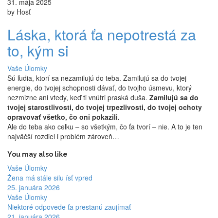
31. mája 2025
by Hosť
Láska, ktorá ťa nepotrestá za
to, kým si
Vaše Úlomky
Sú ľudia, ktorí sa nezamilujú do teba. Zamilujú sa do tvojej
energie, do tvojej schopnosti dávať, do tvojho úsmevu, ktorý
nezmizne ani vtedy, keď ti vnútri praská duša.
Zamilujú sa do
tvojej starostlivosti, do tvojej trpezlivosti, do tvojej ochoty
opravovať všetko, čo oni pokazili.
Ale do teba ako celku – so všetkým, čo ťa tvorí – nie. A to je ten
najväčší rozdiel i problém zároveň…
You may also like
Vaše Úlomky
Žena má stále silu ísť vpred
25. januára 2026
Vaše Úlomky
Niektoré odpovede ťa prestanú zaujímať
21. januára 2026