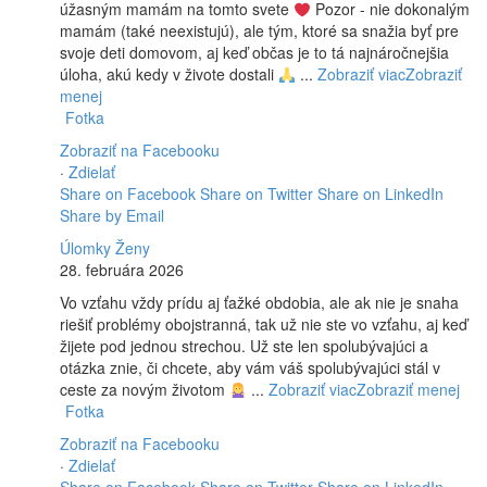
úžasným mamám na tomto svete
Pozor - nie dokonalým
mamám (také neexistujú), ale tým, ktoré sa snažia byť pre
svoje deti domovom, aj keď občas je to tá najnáročnejšia
úloha, akú kedy v živote dostali
...
Zobraziť viac
Zobraziť
menej
Fotka
Zobraziť na Facebooku
·
Zdielať
Share on Facebook
Share on Twitter
Share on LinkedIn
Share by Email
Úlomky Ženy
28. februára 2026
Vo vzťahu vždy prídu aj ťažké obdobia, ale ak nie je snaha
riešiť problémy obojstranná, tak už nie ste vo vzťahu, aj keď
žijete pod jednou strechou. Už ste len spolubývajúci a
otázka znie, či chcete, aby vám váš spolubývajúci stál v
ceste za novým životom
...
Zobraziť viac
Zobraziť menej
Fotka
Zobraziť na Facebooku
·
Zdielať