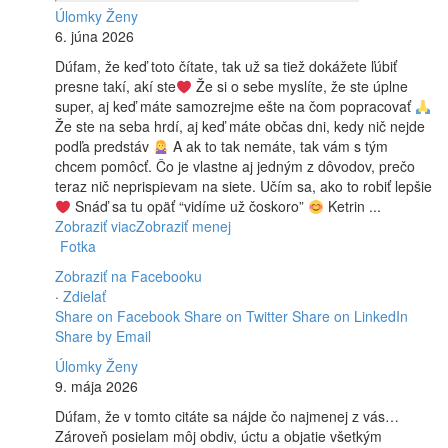
Úlomky Ženy
6. júna 2026
Dúfam, že keď toto čítate, tak už sa tiež dokážete ľúbiť
presne takí, akí ste
Že si o sebe myslíte, že ste úplne
super, aj keď máte samozrejme ešte na čom popracovať
Že ste na seba hrdí, aj keď máte občas dni, kedy nič nejde
podľa predstáv
A ak to tak nemáte, tak vám s tým
chcem pomôcť. Čo je vlastne aj jedným z dôvodov, prečo
teraz nič neprispievam na siete. Učím sa, ako to robiť lepšie
Snáď sa tu opäť “vidíme už čoskoro”
Ketrin
...
Zobraziť viac
Zobraziť menej
Fotka
Zobraziť na Facebooku
·
Zdielať
Share on Facebook
Share on Twitter
Share on LinkedIn
Share by Email
Úlomky Ženy
9. mája 2026
Dúfam, že v tomto citáte sa nájde čo najmenej z vás…
Zároveň posielam môj obdiv, úctu a objatie všetkým