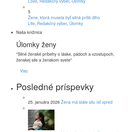
Love
,
Redakčný výber
,
Úlomky
5
Žene, ktorá musela byť silná príliš dlho
Life
,
Redakčný výber
,
Úlomky
Naša knižnica
Úlomky ženy
"Silné ženské príbehy o láske, pádoch a vzostupoch,
ženskej sile a ženskom svete"
Viac
Posledné príspevky
25. januára 2026
Žena má stále silu ísť vpred