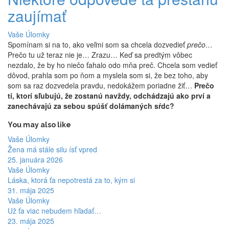
zaujímať
Vaše Úlomky
Spomínam si na to, ako veľmi som sa chcela dozvedieť
prečo…
Prečo tu už teraz nie je… Zrazu… Keď sa predtým vôbec
nezdalo, že by ho niečo ťahalo odo mňa preč. Chcela som vedieť
dôvod, prahla som po ňom a myslela som si, že bez toho, aby
som sa raz dozvedela pravdu, nedokážem poriadne žiť…
Prečo
tí, ktorí sľubujú, že zostanú navždy, odchádzajú ako prví a
zanechávajú za sebou spúšť dolámaných sŕdc?
You may also like
Vaše Úlomky
Žena má stále silu ísť vpred
25. januára 2026
Vaše Úlomky
Láska, ktorá ťa nepotrestá za to, kým si
31. mája 2025
Vaše Úlomky
Už ťa viac nebudem hľadať…
23. mája 2025