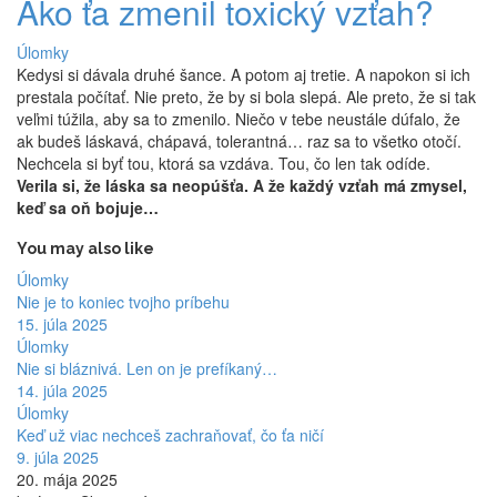
Ako ťa zmenil toxický vzťah?
Úlomky
Kedysi si dávala druhé šance. A potom aj tretie. A napokon si ich
prestala počítať. Nie preto, že by si bola slepá. Ale preto, že si tak
veľmi túžila, aby sa to zmenilo. Niečo v tebe neustále dúfalo, že
ak budeš láskavá, chápavá, tolerantná… raz sa to všetko otočí.
Nechcela si byť tou, ktorá sa vzdáva. Tou, čo len tak odíde.
Verila si, že láska sa neopúšťa. A že každý vzťah má zmysel,
keď sa oň bojuje…
You may also like
Úlomky
Nie je to koniec tvojho príbehu
15. júla 2025
Úlomky
Nie si bláznivá. Len on je prefíkaný…
14. júla 2025
Úlomky
Keď už viac nechceš zachraňovať, čo ťa ničí
9. júla 2025
20. mája 2025