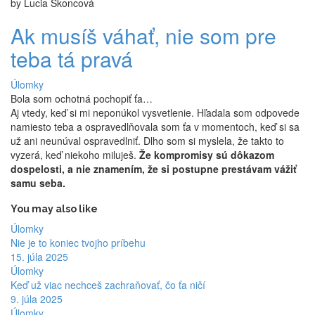
by Lucia Skoncová
Ak musíš váhať, nie som pre
teba tá pravá
Úlomky
Bola som ochotná pochopiť ťa…
Aj vtedy, keď si mi neponúkol vysvetlenie. Hľadala som odpovede
namiesto teba a ospravedlňovala som ťa v momentoch, keď si sa
už ani neunúval ospravedlniť. Dlho som si myslela, že takto to
vyzerá, keď niekoho miluješ.
Že kompromisy sú dôkazom
dospelosti, a nie znamením, že si postupne prestávam vážiť
samu seba.
You may also like
Úlomky
Nie je to koniec tvojho príbehu
15. júla 2025
Úlomky
Keď už viac nechceš zachraňovať, čo ťa ničí
9. júla 2025
Úlomky