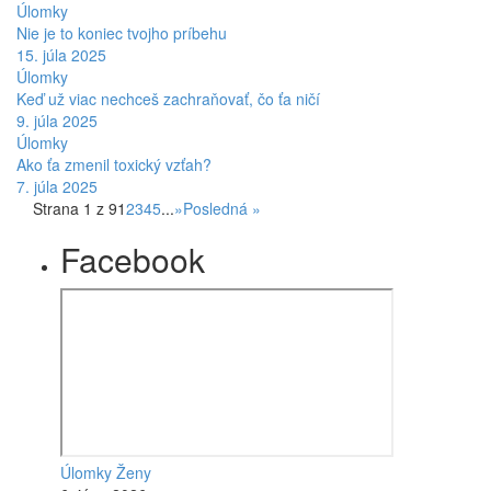
Úlomky
Nie je to koniec tvojho príbehu
15. júla 2025
Úlomky
Keď už viac nechceš zachraňovať, čo ťa ničí
9. júla 2025
Úlomky
Ako ťa zmenil toxický vzťah?
7. júla 2025
Strana 1 z 9
1
2
3
4
5
...
»
Posledná »
Facebook
Úlomky Ženy