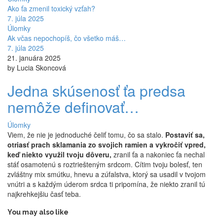
Ako ťa zmenil toxický vzťah?
7. júla 2025
Úlomky
Ak včas nepochopíš, čo všetko máš…
7. júla 2025
21. januára 2025
by Lucia Skoncová
Jedna skúsenosť ťa predsa
nemôže definovať…
Úlomky
Viem, že nie je jednoduché čeliť tomu, čo sa stalo.
Postaviť sa,
otriasť prach sklamania zo svojich ramien a vykročiť vpred,
keď niekto využil tvoju dôveru,
zranil ťa a nakoniec ťa nechal
stáť osamotenú s roztriešteným srdcom. Cítim tvoju bolesť, ten
zvláštny mix smútku, hnevu a zúfalstva, ktorý sa usadil v tvojom
vnútri a s každým úderom srdca ti pripomína, že niekto zranil tú
najkrehkejšiu časť teba.
You may also like