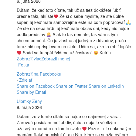
6. júna 2026
Dúfam, že keď toto čítate, tak už sa tiež dokážete ľúbiť
presne takí, akí ste
Že si o sebe myslíte, že ste úplne
super, aj keď máte samozrejme ešte na čom popracovať
Že ste na seba hrdí, aj keď máte občas dni, kedy nič nejde
podľa predstáv
A ak to tak nemáte, tak vám s tým
chcem pomôcť. Čo je vlastne aj jedným z dôvodov, prečo
teraz nič neprispievam na siete. Učím sa, ako to robiť lepšie
Snáď sa tu opäť “vidíme už čoskoro”
Ketrin
...
Zobraziť viac
Zobraziť menej
Fotka
Zobraziť na Facebooku
·
Zdielať
Share on Facebook
Share on Twitter
Share on LinkedIn
Share by Email
Úlomky Ženy
9. mája 2026
Dúfam, že v tomto citáte sa nájde čo najmenej z vás…
Zároveň posielam môj obdiv, úctu a objatie všetkým
úžasným mamám na tomto svete
Pozor - nie dokonalým
mamám (také neexistujú), ale tým, ktoré sa snažia byť pre