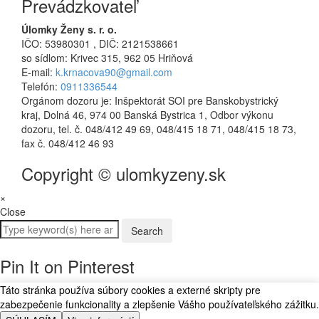
Prevádzkovateľ
Úlomky Ženy s. r. o.
IČO: 53980301 , DIČ: 2121538661
so sídlom: Krivec 315, 962 05 Hriňová
E-mail:
k.krnacova90@gmail.com
Telefón:
0911336544
Orgánom dozoru je: Inšpektorát SOI pre Banskobystrický
kraj, Dolná 46, 974 00 Banská Bystrica 1, Odbor výkonu
dozoru, tel. č. 048/412 49 69, 048/415 18 71, 048/415 18 73,
fax č. 048/412 46 93
Copyright © ulomkyzeny.sk
×
Close
Pin It on Pinterest
Táto stránka používa súbory cookies a externé skripty pre
zabezpečenie funkcionality a zlepšenie Vášho používateľského zážitku.