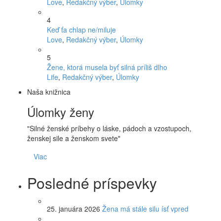
Love
,
Redakčný výber
,
Úlomky
4
Keď ťa chlap ne/miluje
Love
,
Redakčný výber
,
Úlomky
5
Žene, ktorá musela byť silná príliš dlho
Life
,
Redakčný výber
,
Úlomky
Naša knižnica
Úlomky ženy
"Silné ženské príbehy o láske, pádoch a vzostupoch,
ženskej sile a ženskom svete"
Viac
Posledné príspevky
25. januára 2026
Žena má stále silu ísť vpred