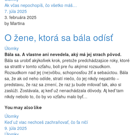
Ak včas nepochopíš, čo všetko máš…
7. júla 2025
3. februára 2025
by Martina
O žene, ktorá sa bála odísť
Úlomky
Bála sa. A vlastne ani nevedela, aký má jej strach pôvod.
Bála sa urobiť akýkoľvek krok, pretože predchádzajúce roky, ktoré
sa stratili v tomto vzťahu, boli pre ňu akýmsi rozsudkom.
Rozsudkom nad jej (ne)vôľou, schopnosťou žiť a sebaúctou. Bála
sa, že ak od neho odíde, stratí niečo, čo jej nikdy nepatrilo –
predstavu, že raz sa zmení, že raz ju bude milovať tak, ako si
zaslúži. Zostávala, aj keď už nenachádzala dôvody. Aj keď tam
nikdy nebolo to, čo by vo vzťahu malo byť…
You may also like
Úlomky
Keď už viac nechceš zachraňovať, čo ťa ničí
9. júla 2025
Úlomky