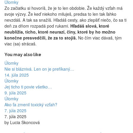
Úlomky
Zo začiatku si hovoríš, že je to len obdobie. Že každý vzťah má
svoje výzvy. Že keď niekoho miluješ, predsa to len tak ľahko
nevzdáš. A tak sa snažíš. Hľadáš cesty, ako zlepšiť niečo, čo sa ti
deň za dňom rozpadá pod rukami.
Hľadáš slová, ktoré
neublížia, ticho, ktoré neurazí, činy, ktoré by ho možno
konečne presvedčili, že za to stojíš.
No čím viac dávaš, tým
viac (sa) strácaš.
You may also like
Úlomky
Nie si bláznivá. Len on je prefíkaný…
14. júla 2025
Úlomky
Jej ticho ti povie všetko…
9. júla 2025
Úlomky
Ako ťa zmenil toxický vzťah?
7. júla 2025
7. júla 2025
by Lucia Skoncová