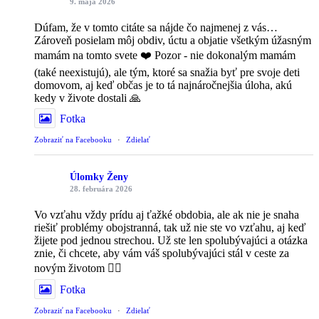
9. mája 2026
Dúfam, že v tomto citáte sa nájde čo najmenej z vás…
Zároveň posielam môj obdiv, úctu a objatie všetkým úžasným
mamám na tomto svete ❤️ Pozor - nie dokonalým mamám
(také neexistujú), ale tým, ktoré sa snažia byť pre svoje deti
domovom, aj keď občas je to tá najnáročnejšia úloha, akú
kedy v živote dostali 🙏
Fotka
Zobraziť na Facebooku
·
Zdielať
Úlomky Ženy
28. februára 2026
Vo vzťahu vždy prídu aj ťažké obdobia, ale ak nie je snaha
riešiť problémy obojstranná, tak už nie ste vo vzťahu, aj keď
žijete pod jednou strechou. Už ste len spolubývajúci a otázka
znie, či chcete, aby vám váš spolubývajúci stál v ceste za
novým životom 🤷‍♀️
Fotka
Zobraziť na Facebooku
·
Zdielať