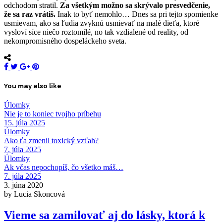
odchodom stratil.
Za všetkým možno sa skrývalo presvedčenie,
že sa raz vrátiš.
Inak to byť nemohlo… Dnes sa pri tejto spomienke
usmievam, ako sa ľudia zvyknú usmievať na malé dieťa, ktoré
vysloví síce niečo roztomilé, no tak vzdialené od reality, od
nekompromisného dospeláckeho sveta.
You may also like
Úlomky
Nie je to koniec tvojho príbehu
15. júla 2025
Úlomky
Ako ťa zmenil toxický vzťah?
7. júla 2025
Úlomky
Ak včas nepochopíš, čo všetko máš…
7. júla 2025
3. júna 2020
by Lucia Skoncová
Vieme sa zamilovať aj do lásky, ktorá k