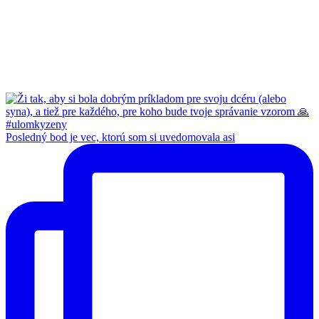
Posledný bod je vec, ktorú som si uvedomovala asi