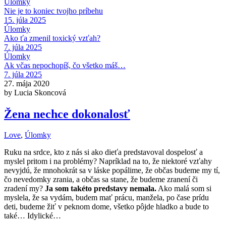
Úlomky
Nie je to koniec tvojho príbehu
15. júla 2025
Úlomky
Ako ťa zmenil toxický vzťah?
7. júla 2025
Úlomky
Ak včas nepochopíš, čo všetko máš…
7. júla 2025
27. mája 2020
by Lucia Skoncová
Žena nechce dokonalosť
Love
,
Úlomky
Ruku na srdce, kto z nás si ako dieťa predstavoval dospelosť a
myslel pritom i na problémy? Napríklad na to, že niektoré vzťahy
nevyjdú, že mnohokrát sa v láske popálime, že občas budeme my tí,
čo nevedomky zrania, a občas sa stane, že budeme zranení či
zradení my?
Ja som takéto predstavy nemala.
Ako malá som si
myslela, že sa vydám, budem mať prácu, manžela, po čase prídu
deti, budeme žiť v peknom dome, všetko pôjde hladko a bude to
také… Idylické…