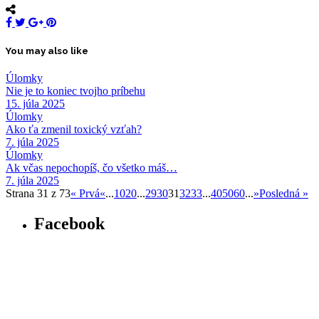
You may also like
Úlomky
Nie je to koniec tvojho príbehu
15. júla 2025
Úlomky
Ako ťa zmenil toxický vzťah?
7. júla 2025
Úlomky
Ak včas nepochopíš, čo všetko máš…
7. júla 2025
Strana 31 z 73
« Prvá
«
...
10
20
...
29
30
31
32
33
...
40
50
60
...
»
Posledná »
Facebook