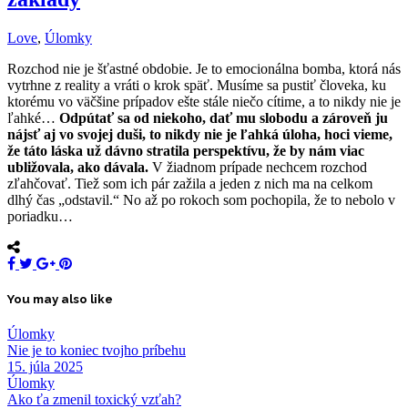
Love
,
Úlomky
Rozchod nie je šťastné obdobie. Je to emocionálna bomba, ktorá nás
vytrhne z reality a vráti o krok späť. Musíme sa pustiť človeka, ku
ktorému vo väčšine prípadov ešte stále niečo cítime, a to nikdy nie je
ľahké…
Odpútať sa od niekoho, dať mu slobodu a zároveň ju
nájsť aj vo svojej duši, to nikdy nie je ľahká úloha, hoci vieme,
že táto láska už dávno stratila perspektívu, že by nám viac
ubližovala, ako dávala.
V žiadnom prípade nechcem rozchod
zľahčovať. Tiež som ich pár zažila a jeden z nich ma na celkom
dlhý čas „odstavil.“ No až po rokoch som pochopila, že to nebolo v
poriadku…
You may also like
Úlomky
Nie je to koniec tvojho príbehu
15. júla 2025
Úlomky
Ako ťa zmenil toxický vzťah?