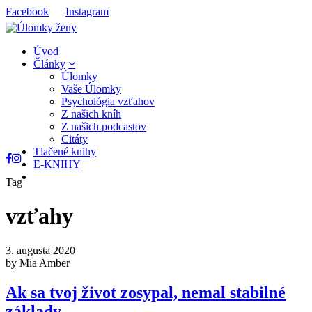
Facebook
Instagram
Úvod
Články
Úlomky
Vaše Úlomky
Psychológia vzťahov
Z našich kníh
Z našich podcastov
Citáty
Tlačené knihy
E-KNIHY
Tag
vzťahy
3. augusta 2020
by Mia Amber
Ak sa tvoj život zosypal, nemal stabilné
základy