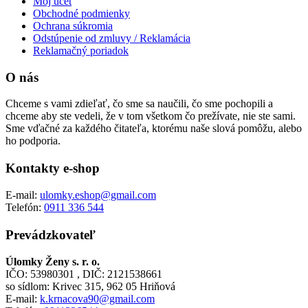
Môj účet
Obchodné podmienky
Ochrana súkromia
Odstúpenie od zmluvy / Reklamácia
Reklamačný poriadok
O nás
Chceme s vami zdieľať, čo sme sa naučili, čo sme pochopili a
chceme aby ste vedeli, že v tom všetkom čo prežívate, nie ste sami.
Sme vďačné za každého čitateľa, ktorému naše slová pomôžu, alebo
ho podporia.
Kontakty e-shop
E-mail:
ulomky.eshop@gmail.com
Telefón:
0911 336 544
Prevádzkovateľ
Úlomky Ženy s. r. o.
IČO: 53980301 , DIČ: 2121538661
so sídlom: Krivec 315, 962 05 Hriňová
E-mail:
k.krnacova90@gmail.com