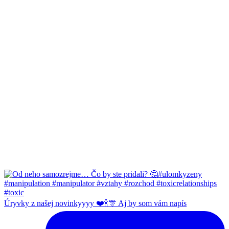
Úryvky z našej novinkyyyy ❤️🍾🎊 Aj by som vám napís