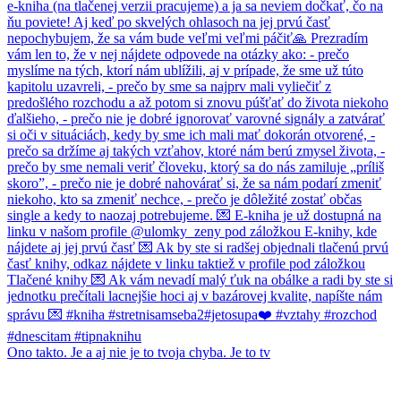
Ono takto. Je a aj nie je to tvoja chyba. Je to tv