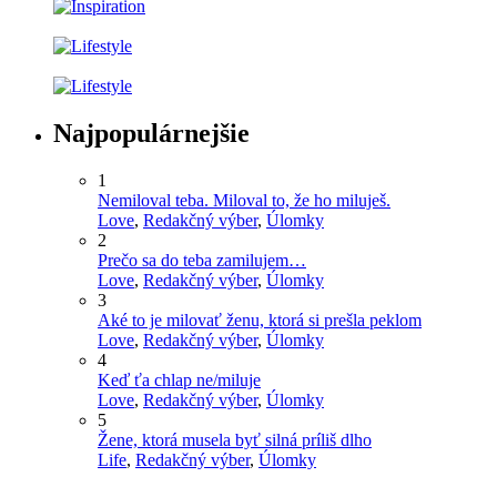
Najpopulárnejšie
1
Nemiloval teba. Miloval to, že ho miluješ.
Love
,
Redakčný výber
,
Úlomky
2
Prečo sa do teba zamilujem…
Love
,
Redakčný výber
,
Úlomky
3
Aké to je milovať ženu, ktorá si prešla peklom
Love
,
Redakčný výber
,
Úlomky
4
Keď ťa chlap ne/miluje
Love
,
Redakčný výber
,
Úlomky
5
Žene, ktorá musela byť silná príliš dlho
Life
,
Redakčný výber
,
Úlomky