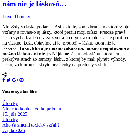
nám nie je láskavá…
Love
,
Úlomky
Nie vždy sa láska podarí… Asi takto by som zhrnula niektoré svoje
vzťahy a rovnako aj lásky, ktoré prežili moji blízki. Pretože pravá
láska vychádza len raz za život a predtým, ako toto šťastie pocítime
na vlastnej koži, objavíme aj jej protipól – lásku, ktorá nie je
láskavá.
Takú, ktorá je možno zakázaná, možno neopätovaná a
možno láskou ani nie je.
Nájdeme lásku polovičnú, ktorá len
prekrýva strach zo samoty, lásku, z ktorej by mali plynúť výhody,
lásku, za ktorou sú skryté myšlienky na predošlý vzťah…
You may also like
Úlomky
Nie je to koniec tvojho príbehu
15. júla 2025
Úlomky
Ako ťa zmenil toxický vzťah?
7. júla 2025