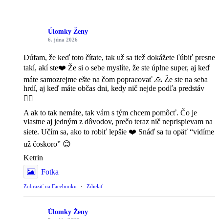
Úlomky Ženy
6. júna 2026
Dúfam, že keď toto čítate, tak už sa tiež dokážete ľúbiť presne
takí, akí ste❤️ Že si o sebe myslíte, že ste úplne super, aj keď
máte samozrejme ešte na čom popracovať 🙏 Že ste na seba
hrdí, aj keď máte občas dni, kedy nič nejde podľa predstáv
🤷‍♀️
A ak to tak nemáte, tak vám s tým chcem pomôcť. Čo je
vlastne aj jedným z dôvodov, prečo teraz nič neprispievam na
siete. Učím sa, ako to robiť lepšie ❤️ Snáď sa tu opäť “vidíme
už čoskoro” 😊
Ketrin
Fotka
Zobraziť na Facebooku
·
Zdielať
Úlomky Ženy