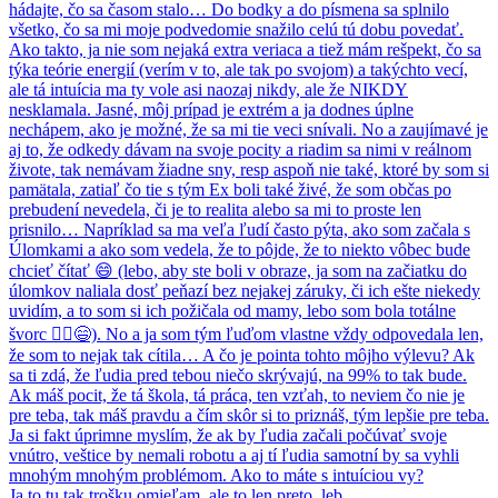
Ja to tu tak trošku omieľam, ale to len preto, leb