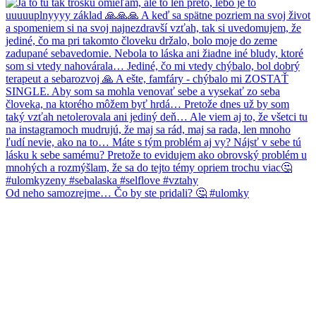
Od neho samozrejme… Čo by ste pridali? 🤔 #ulomky