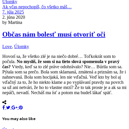
Úlomky
Ak včas nepochopíš, čo všetko máš…
7. júla 2025
2. júna 2020
by Martina
Občas nám bolesť musí otvoriť oči
Love
,
Úlomky
Hovorí sa, že všetko zlé je na niečo dobré… Toľkokrát som to
počula.
No myslíš, že som si na tieto slová spomenula v pravý
čas?
Vtedy, keď sa to zlé práve odohrávalo? Nie… Búrila som sa.
Pýtala som sa prečo. Bola som sklamaná, zmätená a priznám sa, že i
nahnevaná. Bola som hocijaká, len nie vďačná. Veď kto by bol aj
vďačný za to, že ho niekto klame a po vyplávaní pravdy na povrch
sa už ani netvári, že ho to vlastne mrzí? Že to tak proste je a ak sa mi
nepáči, nevadí. Necháš ma ísť a potom ma budeš lákať späť.
You may also like