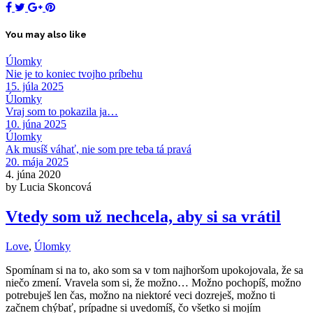
You may also like
Úlomky
Nie je to koniec tvojho príbehu
15. júla 2025
Úlomky
Vraj som to pokazila ja…
10. júna 2025
Úlomky
Ak musíš váhať, nie som pre teba tá pravá
20. mája 2025
4. júna 2020
by Lucia Skoncová
Vtedy som už nechcela, aby si sa vrátil
Love
,
Úlomky
Spomínam si na to, ako som sa v tom najhoršom upokojovala, že sa
niečo zmení. Vravela som si, že možno… Možno pochopíš, možno
potrebuješ len čas, možno na niektoré veci dozreješ, možno ti
začnem chýbať, prípadne si uvedomíš, čo všetko si mojím